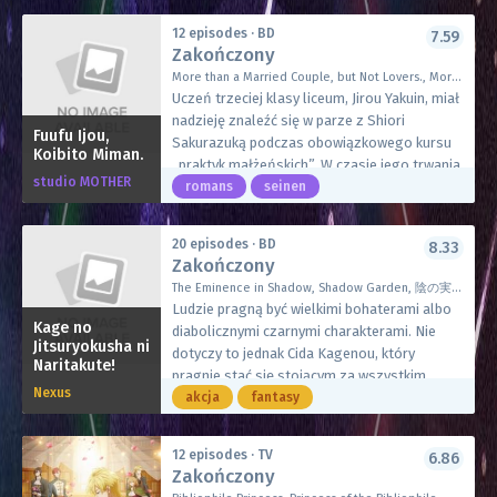
części swojego ciała w piły mechaniczne,
im się go zwabić. Wkrótce grupa znana jako
ożywiony Denji wykorzystuje zdobyte
12 episodes · BD
7.59
Strażnicy — prowadzona przez Hisame,
Zakończony
umiejętności, by szybko i brutalnie
potomka zmarłej wojowniczki Hayase —
eliminować swoich wrogów. Przyciągając tym
More than a Married Couple, but Not Lovers., More than a Couple, Less than Lovers., Fuukoi, 夫婦以上、恋人未満。
znajduje Fushiego.
uwagę przybyłych na miejsce Łowców
Uczeń trzeciej klasy liceum, Jirou Yakuin, miał
Zainspirowani tym, jak wiele lat temu Fushi
Demonów, otrzymuje ofertę pracy w Biurze
nadzieję znaleźć się w parze z Shiori
chronił wyspę Janada przed kołatnikami,
Fuufu Ijou,
Bezpieczeństwa Publicznego jako jeden z
Sakurazuką podczas obowiązkowego kursu
Koibito Miman.
Strażnicy zyskali znaczną liczbę zwolenników
nich. Mając teraz możliwość walki z
„praktyk małżeńskich”. W czasie jego trwania
i są rozpoznawani na całym świecie.
studio MOTHER
najsilniejszymi przeciwnikami, Denji nie cofnie
uczniowie muszą pokazać, że posiadają cechy
romans
seinen
Początkowo niechętny Fushi pozwala
się przed niczym, by spełnić swoje marzenia.
niezbędne do życia z partnerem przeciwnej
Strażnikom towarzyszyć mu w miejscu
płci, jednocześnie demonstrując pewien
niedawnego ataku. W swojej wiosce Fushi
20 episodes · BD
8.33
poziom harmonii oceniającemu ich
Zakończony
spotyka kilku cennych sojuszników, zarówno
monitoringowi.
nowych, jak i starych. Ale ponieważ konflikt z
The Eminence in Shadow, Shadow Garden, 陰の実力者になりたくて！
Niestety, przypadek sprawił, że nieco
kołatnikami prowadzi tylko do większych
Ludzie pragną być wielkimi bohaterami albo
wycofany Jirou trafił w parze na swoje
Kage no
strat, Fushi musi znaleźć wewnętrzną siłę, by
diabolicznymi czarnymi charakterami. Nie
kompletne przeciwieństwo, gyaru Akari
Jitsuryokusha ni
stawić czoła nieuchronnemu smutkowi.
dotyczy to jednak Cida Kagenou, który
Naritakute!
Watanabe. Ta jednak liczyła na przydzielenie
pragnie stać się stojącym za wszystkim
do Minamiego Tenjina, w którym jest
Nexus
mistrzem, który pociąga za sznurki i napędza
akcja
fantasy
zakochana.
machinacjami całą historię. W swoim
Ich nadzieje zostają całkowicie pogrzebane,
poprzednim życiu, we współczesnej Japonii,
gdy dowiadują się, że do tej samej pary
12 episodes · TV
6.86
nie był w stanie tego osiągnąć. Ale teraz, gdy
Zakończony
przydzielono Shiori i Minamiego. W związku z
odrodził się w świecie magii, stanie się