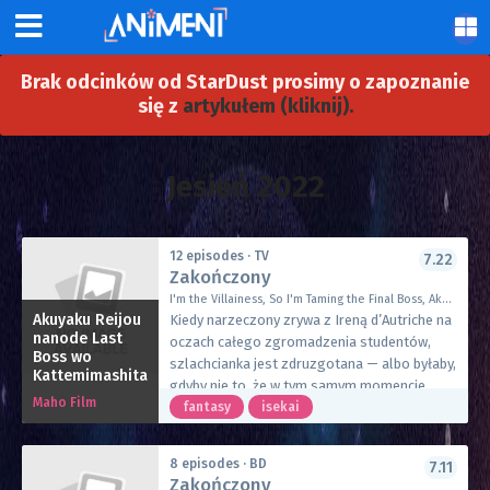
Brak odcinków od StarDust prosimy o zapoznanie
się z
artykułem (kliknij).
Jesień 2022
12 episodes · TV
7.22
Zakończony
I'm the Villainess, So I'm Taming the Final Boss, Akulas, 悪役令嬢なのでラスボスを飼ってみました
Akuyaku Reijou
Kiedy narzeczony zrywa z Ireną d’Autriche na
nanode Last
oczach całego zgromadzenia studentów,
Boss wo
szlachcianka jest zdruzgotana — albo byłaby,
Kattemimashita
gdyby nie to, że w tym samym momencie
Maho Film
wróciły wspomnienia z jej poprzedniego
fantasy
isekai
życia! Okazało się, że odrodziła się jako
czarny charakter w symulatorze randkowym…
8 episodes · BD
7.11
i zgodnie z fabułą, ma zginąć z rąk króla
Zakończony