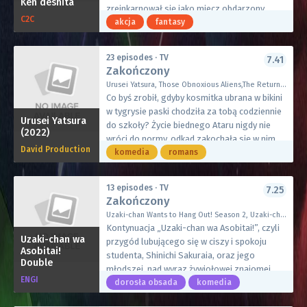
Ken deshita
Anyę, którą zapisuje do elitarnej szkoły, w
zreinkarnował się jako miecz obdarzony
C2C
której uczy się również dziecko Desmonda, a
świadomością. Dobywa go Fran,
akcja
fantasy
także zawiera fikcyjne małżeństwo z Yor
zdesperowana dziewczyna, która ucieka
Briar, roztargnioną pracownicą biurową.
przed złoczyńcami chcącymi sprzedać ją w
23 episodes · TV
7.41
Mężczyzna nie ma pojęcia, że jego przybrana
niewolę. Z pomocą i wskazówkami swej nowej
Zakończony
żona to tak naprawdę zabójczyni do
broni jest ona w stanie pokonać porywaczy i
Urusei Yatsura, Those Obnoxious Aliens,The Return of Lum, Lum, the Invader Girl, うる星やつら
wynajęcia, a zaadaptowana córka jest
zapewnić sobie wolność. Ten
Co byś zrobił, gdyby kosmitka ubrana w bikini
produktem tajnych eksperymentów
niekonwencjonalny duet wyrusza w podróż,
w tygrysie paski chodziła za tobą codziennie
potrafiącym czytać w myślach.
by wyzwolić uciskanych i wymierzyć
Urusei Yatsura
do szkoły? Życie biednego Ataru nigdy nie
(2022)
Pierwsza część Spy x Family adaptowała 17
sprawiedliwość oprawcom.
wróci do normy, odkąd zakochała się w nim
pierwszych rozdziałów mangi o tym samym
David Production
Lum, pozaziemska księżniczka. Teraz
komedia
romans
tytule, część druga obejmie wydarzenia z
dodatkowo Ataru staje się niezwykle
następnych rozdziałów. W „Spy x Family 2
bogatym i delikatnym rywalem, Mendo. Nie
Cour” zobaczymy więc jak Anya, Loid i Yor
13 episodes · TV
7.25
wspominając już o niekończącym się
Zakończony
wpadają w różnego rodzaju kłopoty.
strumieniu niezwykłych gości w klasie i
Zapoznają się oni również z nowym
Uzaki-chan Wants to Hang Out! Season 2, Uzaki-chan wa Asobitai! 2nd Season, Uzaki-chan wa Asobitai! ω, Uzaki-chan Wants to Hang Out! 2nd Season, Uzaki-chan Wants to Hang Out! ω, 宇崎ちゃんは遊びたい！ω（だぶる）
materiałach edukacyjnych, w tym nieudolnych
członkiem rodziny, Bondem, wielkim białym
Kontynuacja „Uzaki-chan wa Asobitai!”, czyli
duchach kwitnącej wiśni, legendarnym
Uzaki-chan wa
psem o tajemniczych mocach, którego
przygód lubującego się w ciszy i spokoju
koszmarnym kraniku i kamerze
Asobitai!
poznaliśmy w ostatnich chwilach części
studenta, Shinichi Sakuraia, oraz jego
Double
czterowymiarowej, która łamie zmienną
pierwszej, a podczas gdy Anya mierzyć się
młodszej, nad wyraz żywiołowej znajomej,
rzeczywistość.
ENGI
będzie z kolejnymi niemożliwymi egzaminami
Hany Uzaki, która za cel postawiła sobie
dorosła obsada
komedia
w swojej prestiżowej szkole, do zespołu
wniesienie do życia swojego ponurego