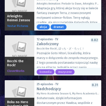
demonów w ciągu trzech miesięcy! Ale Irene
Arknights Animation: Prelude to Dawn, Arknights: Prelude to Dawn, アークナイツ【黎明前奏/PRELUDE TO DAWN】
ma już plan: krok pierwszy — sprawić, by Król
Adaptacja gry, której akcja toczy się w świecie
Demonów Claude zakochał się w niej. Krok
fantasy zwanym Terra, z nowoczesnymi
drugi — przeżyć!
Arknights:
motywami science-fiction. Terrę nękają
Reimei Zensou
rzadkie, ale niszczycielskie Katastrofy, które
Yostar Pictures
zmuszają większość ludzi do koczowniczego
akcja
dramat
trybu życia. Przynoszą one jednak rzadki
minerał Originium, który dostarcza bardzo
12 episodes · TV
8.82
dużo energii, wobec czego jest on bardzo
Zakończony
pożądany, ale gdy za bardzo urośnie w siłę,
Bocchi the Rock!, ぼっち・ざ・ろっく！
pochłania wszystko wokół siebie. Osoby
Poznajcie Goto Hitori, licealistkę, która
wystawione na długotrwały kontaktem z tym
marzy o dołączeniu do zespołu muzycznego.
minerałem rozwijają „wyniszczającą
Bocchi the
Z tego powodu postanawia rozpocząć naukę
Rock!
chorobę”, znaną jako oripatia. Historia skupia
gry na gitarze. Jednakże przez swoją
się na życiu osób zarażonych tą chorobą.
CloverWorks
nieśmiałość nie jest w stanie nawiązać żadnej
komedia
muzyczne
Międzynarodowa korporacja farmaceutyczna,
relacji. Jej marzenie zaczyna się spełniać, gdy
posiadająca siedzibę na statku, znana jako
poznaje Ijichi Nijike, perkusistkę szukającą
Wyspa Rodos, oferuje pomocną dłoń i
25 episodes · TV
8.31
nowego gitarzysty do swojego zespołu.
Nadchodzący
miejsce dla Zainfekowanych. Miejsce to
jednak często musi przeprowadzać doraźne
My Hero Academia Season 6, My Hero Academia 6, 僕のヒーローアカデミア
walki z Reunion, organizacją, która dąży do
Bohaterowie, dzięki informacjom
Boku no Hero
położenia kresu wszelkim działaniom
dostarczonym przez Hawksa, wspólnie z