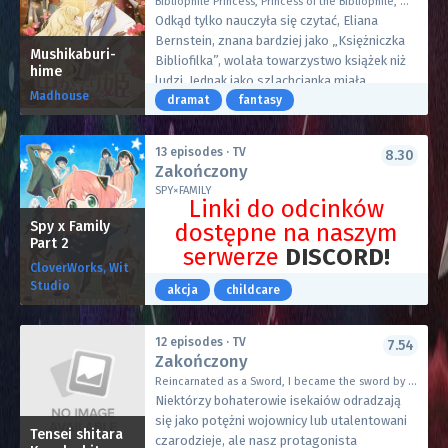
tym niechętnie decydują się na współpracę, by
Bibliophile Princess, Princess of the Bibliophile, 虫かぶり姫
prawdziwą szarą eminencją!
znaleźć się w najlepszej dziesiątce, co
Odkąd tylko nauczyła się czytać, Eliana
Udając przeciętnego człowieka, Cid rekrutuje
pozwoliłoby im na wymianę partnerów za
Bernstein, znana bardziej jako „Księżniczka
ludzi do swojej (fałszywej) organizacji,
Mushikaburi-
zgodą drugiej pary. W tym celu Jirou daje
Bibliofilka”, wolała towarzystwo książek niż
hime
Shadow Garden, której celem jest
Akari pospiesznego buziaka na pożegnanie,
ludzi. Jednak jako szlachcianka miała
zlikwidowanie działającego w cieniu kultu.
Madhouse
nie wiedząc, że tym samym kradnie jej
obowiązek znaleźć sobie zalotnika. Na
dramat
fantasy
Improwizując, Cid prowadzi swoją (fałszywą)
pierwszy pocałunek…
szczęście książę korony, Christopher Selkirk
organizację przeciwko obrzydliwemu (ale
Asherald, proponuje jej układ: zostanie ona
zaskakująco realnemu) kultowi Diabolos.
13 episodes · TV
8.30
jego narzeczoną tylko z nazwy, a on będzie
Zakończony
chronił jej wolny czas.
SPY×FAMILY
Spędzone wspólnie lata są błogie, a Eliana
Linki do odcinków
uczy się otwierać na innych. Jednak wszystko,
Spy x Family
dostępne na naszym
co dobre, musi się kiedyś skończyć. Dla
Part 2
serwerze
DISCORD!
Eliany, która kocha książki bardziej niż ludzi,
CloverWorks, Wit
zakończenie fałszywego związku nie
Kontynuacja niecodziennych przygód i
Studio
akcja
childcare
powinno być trudne. Ale kiedy Christopher
perypetii wyjątkowej rodziny Forger
zbliża się do innej dziewczyny, Eliana zaczyna
przedstawionej w pierwszej części „Spy x
zdawać sobie sprawę, że nie jest jej tak
Family”. Historia opowiada o agencie znanym
12 episodes · TV
7.54
Zakończony
obojętny, jak kiedyś myślała.
pod pseudonimem „Twilight”, który
otrzymuje zadanie dotarcia do szefa pewnej
Reincarnated as a Sword, I became the sword by transmigrating, TenKen, 転生したら剣でした
wrogiej organizacji, Donovana Desmonda.
Niektórzy bohaterowie isekaiów odradzają
Aby tego dokonać, „Twilight” aka Loid Forger
się jako potężni wojownicy lub utalentowani
Tensei shitara
zakłada fikcyjną rodzinę. Adoptuje córkę,
czarodzieje, ale nasz protagonista