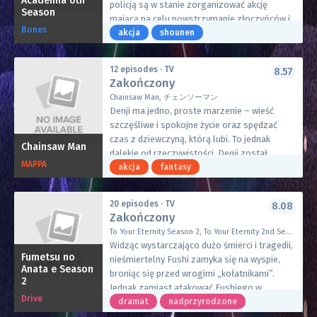
Academia 6th
dyskryminacyjnym wymierzonym w
policją są w stanie zorganizować akcję
Season
Zainfekowanych.
mającą na celu powstrzymanie złoczyńców i
Bones
ich knowań. Deku wraz z innymi członkami
akcja
shounen
klasy A dołącza do polowania. Czy
bohaterowie odniosą sukces?
12 episodes · TV
8.57
Zakończony
Chainsaw Man, チェンソーマン
Denji ma jedno, proste marzenie – wieść
szczęśliwe i spokojne życie oraz spędzać
czas z dziewczyną, którą lubi. To jednak
Chainsaw Man
dalekie od rzeczywistości. Denji został
MAPPA
zmuszony do mordowania demonów, żeby
akcja
fantasy
spłacić swoje gigantyczne długi. Używając
swojego zwierzako-demona, Pochity, jako
20 episodes · TV
8.08
broni, był gotów zrobić wszystko dla
Zakończony
odrobiny kasy.
To Your Eternity Season 2, To Your Eternity 2nd Season, To You, the Immortal 2nd Season, 不滅のあなたへ Season2
Niestety, gdy przestał być użyteczny, został
Widząc wystarczająco dużo śmierci i tragedii,
zamordowany przez demona związanego
Fumetsu no
nieśmiertelny Fushi zamyka się na wyspie,
kontraktem z yakuzą. Jednakże Pochita
Anata e Season
broniąc się przed wrogimi „kołatnikami”.
2
postanawia złączyć się z martwym ciałem
Jednak zamiast atakować Fushiego w
Denjiego i przekazać mu moce demona piły
Drive
odosobnieniu, kołatnicy zaczynają atakować
dramat
nadprzyrodzone
mechanicznej. Mogąc teraz transformować
osady poza jego zasięgiem w nadziei, że uda