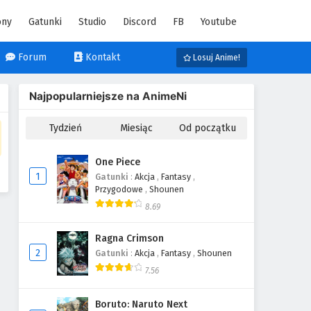
ony
Gatunki
Studio
Discord
FB
Youtube
Forum
Kontakt
Losuj Anime!
Najpopularniejsze na AnimeNi
Tydzień
Miesiąc
Od początku
One Piece
1
Gatunki
:
Akcja
,
Fantasy
,
Przygodowe
,
Shounen
8.69
Ragna Crimson
2
Gatunki
:
Akcja
,
Fantasy
,
Shounen
7.56
Boruto: Naruto Next