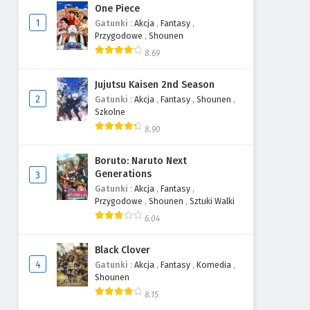
One Piece
1
Gatunki
:
Akcja
,
Fantasy
,
Przygodowe
,
Shounen
8.69
Jujutsu Kaisen 2nd Season
2
Gatunki
:
Akcja
,
Fantasy
,
Shounen
,
Szkolne
8.90
Boruto: Naruto Next
Generations
3
Gatunki
:
Akcja
,
Fantasy
,
Przygodowe
,
Shounen
,
Sztuki Walki
6.04
Black Clover
4
Gatunki
:
Akcja
,
Fantasy
,
Komedia
,
Shounen
8.15