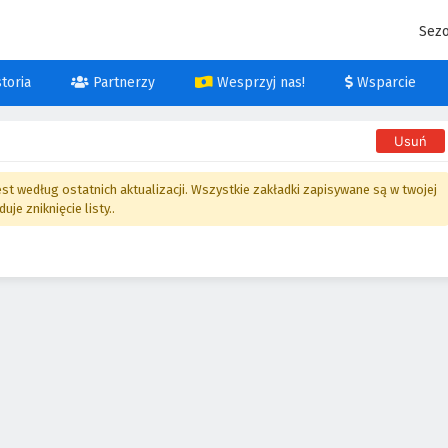
Sez
toria
Partnerzy
Wesprzyj nas!
Wsparcie
Usuń
t według ostatnich aktualizacji. Wszystkie zakładki zapisywane są w twojej
e zniknięcie listy..