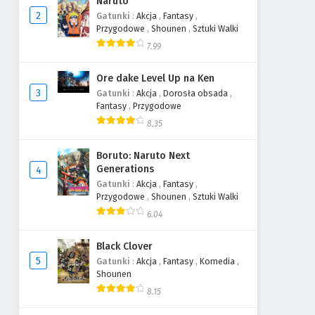
Naruto
2
Gatunki
:
Akcja
,
Fantasy
,
Przygodowe
,
Shounen
,
Sztuki Walki
7.99
Ore dake Level Up na Ken
3
Gatunki
:
Akcja
,
Dorosła obsada
,
Fantasy
,
Przygodowe
8.35
Boruto: Naruto Next
Generations
4
Gatunki
:
Akcja
,
Fantasy
,
Przygodowe
,
Shounen
,
Sztuki Walki
6.04
Black Clover
5
Gatunki
:
Akcja
,
Fantasy
,
Komedia
,
Shounen
8.15