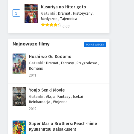
Kusuriya no Hitorigoto
5
Gatunki
:
Dramat
,
Historyczny
,
Medyczne
,
Tajemnica
8.88
Najnowsze filmy
POKAŻ WIĘCEJ
Hoshi wo Ou Kodomo
Gatunki
:
Dramat
,
Fantasy
,
Przygodowe
,
Romans
2011
Youjo Senki Movie
Gatunki
:
Akcja
,
Fantasy
,
Isekai
,
Reinkarnacja
,
Wojenne
2019
Super Mario Brothers: Peach-hime
Kyuushutsu Daisakusen!