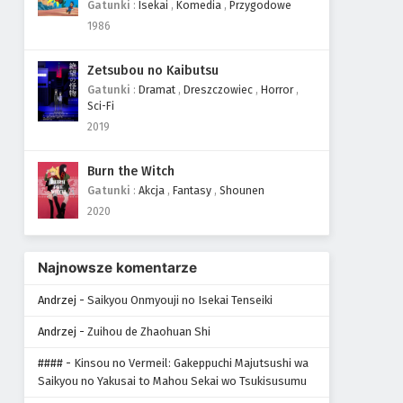
Gatunki
:
Isekai
,
Komedia
,
Przygodowe
1986
Zetsubou no Kaibutsu
Gatunki
:
Dramat
,
Dreszczowiec
,
Horror
,
Sci-Fi
2019
Burn the Witch
Gatunki
:
Akcja
,
Fantasy
,
Shounen
2020
Najnowsze komentarze
Andrzej
-
Saikyou Onmyouji no Isekai Tenseiki
Andrzej
-
Zuihou de Zhaohuan Shi
####
-
Kinsou no Vermeil: Gakeppuchi Majutsushi wa
Saikyou no Yakusai to Mahou Sekai wo Tsukisusumu