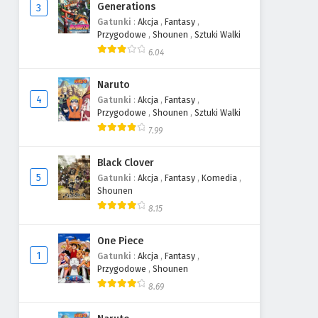
Generations
3
Gatunki
:
Akcja
,
Fantasy
,
Przygodowe
,
Shounen
,
Sztuki Walki
6.04
Naruto
4
Gatunki
:
Akcja
,
Fantasy
,
Przygodowe
,
Shounen
,
Sztuki Walki
7.99
Black Clover
5
Gatunki
:
Akcja
,
Fantasy
,
Komedia
,
Shounen
8.15
One Piece
1
Gatunki
:
Akcja
,
Fantasy
,
Przygodowe
,
Shounen
8.69