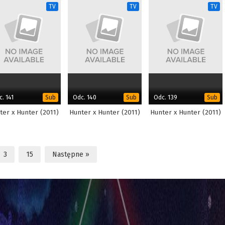
TV
TV
TV
. 141
Odc. 140
Odc. 139
Sub
Sub
Sub
ter x Hunter (2011)
Hunter x Hunter (2011)
Hunter x Hunter (2011)
3
15
Następne »