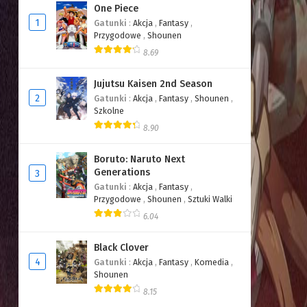
One Piece
1
Gatunki
:
Akcja
,
Fantasy
,
Przygodowe
,
Shounen
8.69
Jujutsu Kaisen 2nd Season
2
Gatunki
:
Akcja
,
Fantasy
,
Shounen
,
Szkolne
8.90
Boruto: Naruto Next
Generations
3
Gatunki
:
Akcja
,
Fantasy
,
Przygodowe
,
Shounen
,
Sztuki Walki
6.04
Black Clover
4
Gatunki
:
Akcja
,
Fantasy
,
Komedia
,
Shounen
8.15