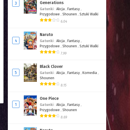
Generations
3
Gatunki
:
Akcja
,
Fantasy
,
Przygodowe
,
Shounen
,
Sztuki Walki
6.04
Naruto
4
Gatunki
:
Akcja
,
Fantasy
,
Przygodowe
,
Shounen
,
Sztuki Walki
7.99
Black Clover
5
Gatunki
:
Akcja
,
Fantasy
,
Komedia
,
Shounen
8.15
One Piece
1
Gatunki
:
Akcja
,
Fantasy
,
Przygodowe
,
Shounen
8.69