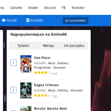
ony
Gatunki
Studio
Discord
FB
Youtube
Forum
Kontakt
Losuj Anime!
Najpopularniejsze na AnimeNi
Tydzień
Miesiąc
Od początku
One Piece
1
Gatunki
:
Akcja
,
Fantasy
,
Przygodowe
,
Shounen
8.69
Ragna Crimson
2
Gatunki
:
Akcja
,
Fantasy
,
Shounen
7.56
Boruto: Naruto Next