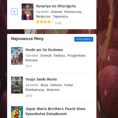
Kusuriya no Hitorigoto
5
Gatunki
:
Dramat
,
Historyczny
,
Medyczne
,
Tajemnica
8.88
Najnowsze filmy
POKAŻ WIĘCEJ
Hoshi wo Ou Kodomo
Gatunki
:
Dramat
,
Fantasy
,
Przygodowe
,
Romans
2011
Youjo Senki Movie
Gatunki
:
Akcja
,
Fantasy
,
Isekai
,
Reinkarnacja
,
Wojenne
2019
Super Mario Brothers: Peach-hime
Kyuushutsu Daisakusen!