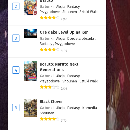
Naruto
2
Gatunki
:
Akcja
,
Fantasy
,
Przygodowe
,
Shounen
,
Sztuki Walki
7.99
Ore dake Level Up na Ken
3
Gatunki
:
Akcja
,
Dorosła obsada
,
Fantasy
,
Przygodowe
8.35
Boruto: Naruto Next
Generations
4
Gatunki
:
Akcja
,
Fantasy
,
Przygodowe
,
Shounen
,
Sztuki Walki
6.04
Black Clover
5
Gatunki
:
Akcja
,
Fantasy
,
Komedia
,
Shounen
8.15