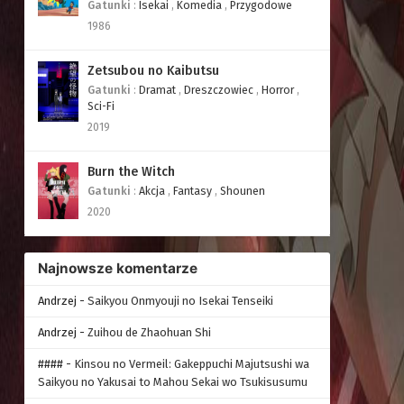
Gatunki
:
Isekai
,
Komedia
,
Przygodowe
1986
Zetsubou no Kaibutsu
Gatunki
:
Dramat
,
Dreszczowiec
,
Horror
,
Sci-Fi
2019
Burn the Witch
Gatunki
:
Akcja
,
Fantasy
,
Shounen
2020
Najnowsze komentarze
Andrzej
-
Saikyou Onmyouji no Isekai Tenseiki
Andrzej
-
Zuihou de Zhaohuan Shi
####
-
Kinsou no Vermeil: Gakeppuchi Majutsushi wa
Saikyou no Yakusai to Mahou Sekai wo Tsukisusumu