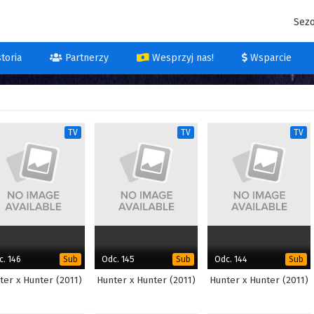
Sez
toria
Partnerzy
Wesprzyj nas!
Wsparcie
TV
TV
TV
c. 146
Odc. 145
Odc. 144
Sub
Sub
Sub
ter x Hunter (2011)
Hunter x Hunter (2011)
Hunter x Hunter (2011)