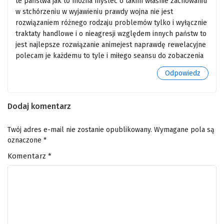
te państwa jak to można myśleć o takim właśnie zachowaniu
w stchórzeniu w wyjawieniu prawdy wojna nie jest
534
One Piece Odcinek 534
rozwiązaniem różnego rodzaju problemów tylko i wyłącznie
533
One Piece Odcinek 533
traktaty handlowe i o nieagresji względem innych państw to
jest najlepsze rozwiązanie animejest naprawdę rewelacyjne
532
One Piece Odcinek 532
polecam je każdemu to tyle i miłego seansu do zobaczenia
Odpowiedz
531
One Piece Odcinek 531
530
One Piece Odcinek 530
Dodaj komentarz
529
One Piece Odcinek 529
Twój adres e-mail nie zostanie opublikowany.
Wymagane pola są
528
One Piece Odcinek 528
oznaczone
*
Komentarz
*
527
One Piece Odcinek 527
526
One Piece Odcinek 526
525
One Piece Odcinek 525
524
One Piece Odcinek 524