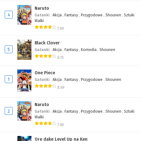
481
One Piece Odcinek 481
Naruto
4
Gatunki
:
Akcja
,
Fantasy
,
Przygodowe
,
Shounen
,
Sztuki
480
One Piece Odcinek 480
Walki
7.99
479
One Piece Odcinek 479
Black Clover
478
One Piece Odcinek 478
5
Gatunki
:
Akcja
,
Fantasy
,
Komedia
,
Shounen
477
One Piece Odcinek 477
8.15
476
One Piece Odcinek 476
One Piece
1
Gatunki
:
Akcja
,
Fantasy
,
Przygodowe
,
Shounen
475
One Piece Odcinek 475
8.69
474
One Piece Odcinek 474
Naruto
473
One Piece Odcinek 473
2
Gatunki
:
Akcja
,
Fantasy
,
Przygodowe
,
Shounen
,
Sztuki
Walki
472
One Piece Odcinek 472
7.99
471
One Piece Odcinek 471
Ore dake Level Up na Ken