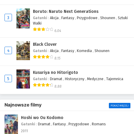
Boruto: Naruto Next Generations
459
One Piece Odcinek 459
3
Gatunki
:
Akcja
,
Fantasy
,
Przygodowe
,
Shounen
,
Sztuki
Walki
458
One Piece Odcinek 458
6.04
457
One Piece Odcinek 457
Black Clover
456
One Piece Odcinek 456
4
Gatunki
:
Akcja
,
Fantasy
,
Komedia
,
Shounen
8.15
455
One Piece Odcinek 455
Kusuriya no Hitorigoto
454
One Piece Odcinek 454
5
Gatunki
:
Dramat
,
Historyczny
,
Medyczne
,
Tajemnica
8.88
453
One Piece Odcinek 453
452
One Piece Odcinek 452
Najnowsze filmy
POKAŻ WIĘCEJ
451
One Piece Odcinek 451
Hoshi wo Ou Kodomo
Gatunki
:
Dramat
,
Fantasy
,
Przygodowe
,
Romans
450
One Piece Odcinek 450
2011