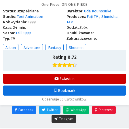
One Piece, OP, ONE PIECE
Status:
Uzupełniane
Dyrektor:
Uda Kounosuke
Studio:
Toei Animation
Producers:
Fuji TV
,
Shueisha
,
Rok wydania:
1999
TAP
Czas:
24 min.
Dodał:
Sebx
Sezon:
Fall 1999
Opublikowane:
Typ:
TV
Zaktualizowane:
Action
Adventure
Fantasy
Shounen
Rating 8.72
Oglądaj na AnimeNi.pl.
Zwiastun
Bookmark
Obserwuje 30 użytkowników.
Facebook
Twitter
WhatsApp
Pinterest
Telegram