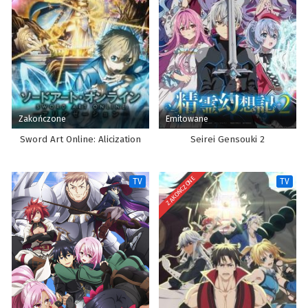
513
One Piece Odcinek 513
512
One Piece Odcinek 512
511
One Piece Odcinek 511
510
One Piece Odcinek 510
Zakończone
Emitowane
509
One Piece Odcinek 509
Sword Art Online: Alicization
Seirei Gensouki 2
508
One Piece Odcinek 508
ZAKOŃCZONE
507
One Piece Odcinek 507
TV
TV
506
One Piece Odcinek 506
505
One Piece Odcinek 505
504
One Piece Odcinek 504
503
One Piece Odcinek 503