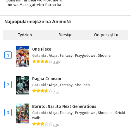
Dungeon ni Deai wo Motomeru
no wa Machigatteiru Darou ka
IV: Shin Shou – Yakusai-hen
491
One Piece Odcinek 491
Najpopularniejsze na AnimeNi
490
One Piece Odcinek 490
Tydzień
Miesiąc
Od początku
489
One Piece Odcinek 489
488
One Piece Odcinek 488
One Piece
1
Gatunki
:
Akcja
,
Fantasy
,
Przygodowe
,
Shounen
487
One Piece Odcinek 487
8.69
486
One Piece Odcinek 486
Ragna Crimson
2
485
One Piece Odcinek 485
Gatunki
:
Akcja
,
Fantasy
,
Shounen
7.56
484
One Piece Odcinek 484
Boruto: Naruto Next Generations
483
One Piece Odcinek 483
3
Gatunki
:
Akcja
,
Fantasy
,
Przygodowe
,
Shounen
,
Sztuki
Walki
482
One Piece Odcinek 482
6.04