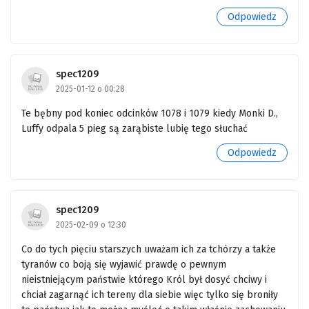
545
One Piece Odcinek 545
Odpowiedz
544
One Piece Odcinek 544
543
One Piece Odcinek 543
spec1209
2025-01-12 o 00:28
542
One Piece Odcinek 542
Te bębny pod koniec odcinków 1078 i 1079 kiedy Monki D.,
541
One Piece Odcinek 541
Luffy odpala 5 pieg są zarąbiste lubię tego słuchać
540
One Piece Odcinek 540
Odpowiedz
539
One Piece Odcinek 539
538
spec1209
One Piece Odcinek 538
2025-02-09 o 12:30
537
One Piece Odcinek 537
Co do tych pięciu starszych uważam ich za tchórzy a także
tyranów co boją się wyjawić prawdę o pewnym
536
One Piece Odcinek 536
nieistniejącym państwie którego Król był dosyć chciwy i
chciał zagarnąć ich tereny dla siebie więc tylko się broniły
535
One Piece Odcinek 535