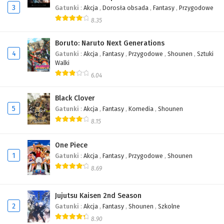
3
Gatunki
:
Akcja
,
Dorosła obsada
,
Fantasy
,
Przygodowe
470
One Piece Odcinek 470
8.35
469
One Piece Odcinek 469
Boruto: Naruto Next Generations
4
Gatunki
:
Akcja
,
Fantasy
,
Przygodowe
,
Shounen
,
Sztuki
468
One Piece Odcinek 468
Walki
467
One Piece Odcinek 467
6.04
466
One Piece Odcinek 466
Black Clover
5
Gatunki
:
Akcja
,
Fantasy
,
Komedia
,
Shounen
465
One Piece Odcinek 465
8.15
464
One Piece Odcinek 464
One Piece
1
Gatunki
:
Akcja
,
Fantasy
,
Przygodowe
,
Shounen
463
One Piece Odcinek 463
8.69
462
One Piece Odcinek 462
Jujutsu Kaisen 2nd Season
461
One Piece Odcinek 461
2
Gatunki
:
Akcja
,
Fantasy
,
Shounen
,
Szkolne
8.90
460
One Piece Odcinek 460