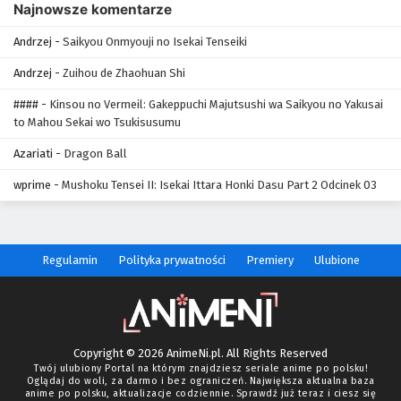
Najnowsze komentarze
438
One Piece Odcinek 438
Andrzej
-
Saikyou Onmyouji no Isekai Tenseiki
437
One Piece Odcinek 437
Andrzej
-
Zuihou de Zhaohuan Shi
436
One Piece Odcinek 436
####
-
Kinsou no Vermeil: Gakeppuchi Majutsushi wa Saikyou no Yakusai
to Mahou Sekai wo Tsukisusumu
435
One Piece Odcinek 435
Azariati
-
Dragon Ball
434
One Piece Odcinek 434
wprime
-
Mushoku Tensei II: Isekai Ittara Honki Dasu Part 2 Odcinek 03
433
One Piece Odcinek 433
432
One Piece Odcinek 432
Regulamin
Polityka prywatności
Premiery
Ulubione
431
One Piece Odcinek 431
430
One Piece Odcinek 430
Copyright © 2026 AnimeNi.pl. All Rights Reserved
429
One Piece Odcinek 429
Twój ulubiony Portal na którym znajdziesz seriale anime po polsku!
Oglądaj do woli, za darmo i bez ograniczeń. Największa aktualna baza
anime po polsku, aktualizacje codziennie. Sprawdź już teraz i ciesz się
428
One Piece Odcinek 428