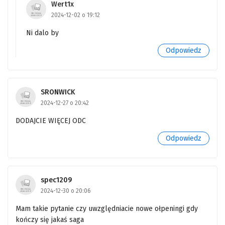
Wert1x
2024-12-02 o 19:12
555
One Piece Odcinek 555
Ni dalo by
554
One Piece Odcinek 554
Odpowiedz
553
One Piece Odcinek 553
552
One Piece Odcinek 552
SRONWICK
551
2024-12-27 o 20:42
One Piece Odcinek 551
DODAJCIE WIĘCEJ ODC
550
One Piece Odcinek 550
Odpowiedz
549
One Piece Odcinek 549
548
One Piece Odcinek 548
spec1209
547
One Piece Odcinek 547
2024-12-30 o 20:06
Mam takie pytanie czy uwzględniacie nowe ołpeningi gdy
546
One Piece Odcinek 546
kończy się jakaś saga