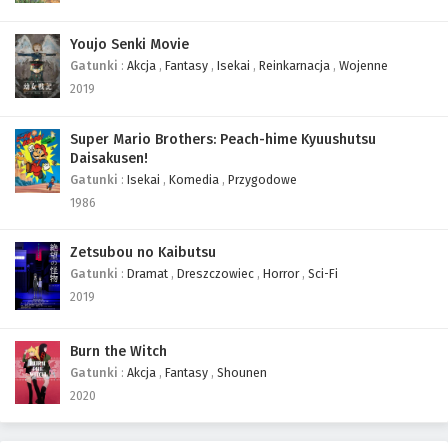
449
One Piece Odcinek 449
Youjo Senki Movie
448
One Piece Odcinek 448
Gatunki
:
Akcja
,
Fantasy
,
Isekai
,
Reinkarnacja
,
Wojenne
2019
447
One Piece Odcinek 447
446
One Piece Odcinek 446
Super Mario Brothers: Peach-hime Kyuushutsu
Daisakusen!
445
One Piece Odcinek 445
Gatunki
:
Isekai
,
Komedia
,
Przygodowe
1986
444
One Piece Odcinek 444
Zetsubou no Kaibutsu
443
One Piece Odcinek 443
Gatunki
:
Dramat
,
Dreszczowiec
,
Horror
,
Sci-Fi
2019
442
One Piece Odcinek 442
441
One Piece Odcinek 441
Burn the Witch
Gatunki
:
Akcja
,
Fantasy
,
Shounen
440
One Piece Odcinek 440
2020
439
One Piece Odcinek 439