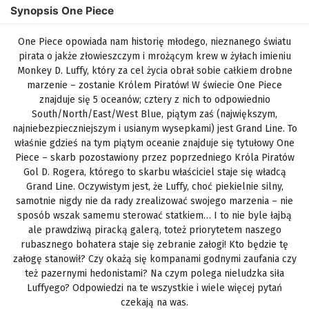
Synopsis One Piece
One Piece opowiada nam historię młodego, nieznanego światu
pirata o jakże złowieszczym i mrożącym krew w żyłach imieniu
Monkey D. Luffy, który za cel życia obrał sobie całkiem drobne
marzenie – zostanie Królem Piratów! W świecie One Piece
znajduje się 5 oceanów; cztery z nich to odpowiednio
South/North/East/West Blue, piątym zaś (największym,
najniebezpieczniejszym i usianym wysepkami) jest Grand Line. To
właśnie gdzieś na tym piątym oceanie znajduje się tytułowy One
Piece – skarb pozostawiony przez poprzedniego Króla Piratów
Gol D. Rogera, którego to skarbu właściciel staje się władcą
Grand Line. Oczywistym jest, że Luffy, choć piekielnie silny,
samotnie nigdy nie da rady zrealizować swojego marzenia – nie
sposób wszak samemu sterować statkiem… I to nie byle łajbą
ale prawdziwą piracką galerą, toteż priorytetem naszego
rubasznego bohatera staje się zebranie załogi! Kto będzie tę
załogę stanowił? Czy okażą się kompanami godnymi zaufania czy
też pazernymi hedonistami? Na czym polega nieludzka siła
Luffyego? Odpowiedzi na te wszystkie i wiele więcej pytań
czekają na was.