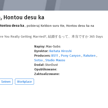
e, Hontou desu ka
 Hontou desu ka
, pobieraj Kekkon suru tte, Hontou desu ka na
g, Are You Really Getting Married?, 結婚するって、本当ですか 365 Days
Napisy:
Max-Subs
Dyrektor:
Ikehata Hiroshi
Producers:
BS11
,
Pony Canyon
,
Rakuten
,
Sotsu
,
Studio Mausu
Dodał:
StarDust
Opublikowane:
Zaktualizowane:
Seinen
Workplace