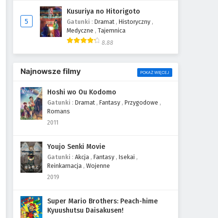
Kusuriya no Hitorigoto
5
Gatunki
:
Dramat
,
Historyczny
,
Medyczne
,
Tajemnica
8.88
Najnowsze filmy
POKAŻ WIĘCEJ
Hoshi wo Ou Kodomo
Gatunki
:
Dramat
,
Fantasy
,
Przygodowe
,
Romans
2011
Youjo Senki Movie
Gatunki
:
Akcja
,
Fantasy
,
Isekai
,
Reinkarnacja
,
Wojenne
2019
Super Mario Brothers: Peach-hime
Kyuushutsu Daisakusen!