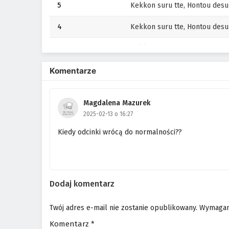
5
Kekkon suru tte, Hontou desu
4
Kekkon suru tte, Hontou desu
3
Kekkon suru tte, Hontou desu
2
Kekkon suru tte, Hontou desu
Komentarze
1
Kekkon suru tte, Hontou desu
Magdalena Mazurek
2025-02-13 o 16:27
Kiedy odcinki wrócą do normalności??
Dodaj komentarz
Twój adres e-mail nie zostanie opublikowany.
Wymagan
Komentarz
*