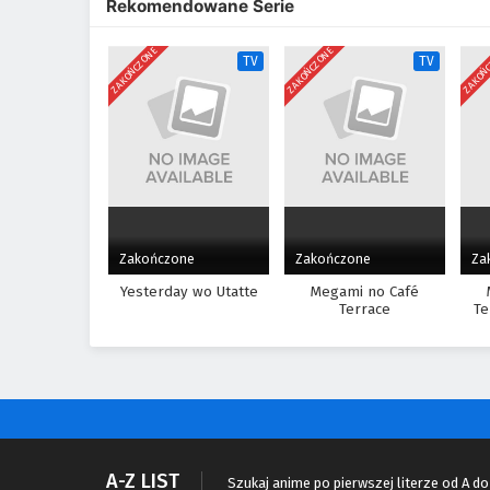
Rekomendowane Serie
ZAKOŃCZONE
ZAKOŃCZONE
ZAKOŃ
TV
TV
Zakończone
Zakończone
Za
Yesterday wo Utatte
Megami no Café
Terrace
Te
A-Z LIST
Szukaj anime po pierwszej literze od A do