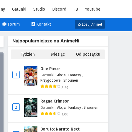
ony
Gatunki
Studio
Discord
FB
Youtube
Forum
Kontakt
Losuj Anime!
Najpopularniejsze na AnimeNi
Tydzień
Miesiąc
Od początku
One Piece
1
Gatunki
:
Akcja
,
Fantasy
,
Przygodowe
,
Shounen
8.69
Ragna Crimson
2
Gatunki
:
Akcja
,
Fantasy
,
Shounen
7.56
Boruto: Naruto Next