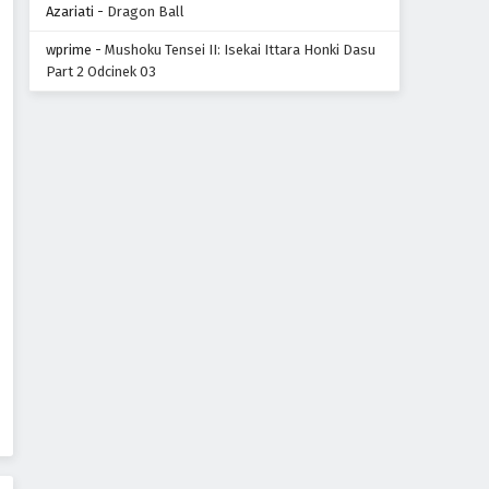
Azariati
-
Dragon Ball
wprime
-
Mushoku Tensei II: Isekai Ittara Honki Dasu
Part 2 Odcinek 03