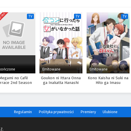
CZONE
TV
TV
TV
kończone
Emitowane
Emitowane
Megami no Café
Goukon ni Ittara Onna
Kono Kaisha ni Suki na
rrace 2nd Season
ga Inakatta Hanashi
Hito ga Imasu
Regulamin
Polityka prywatności
Premiery
Ulubione
 Z.