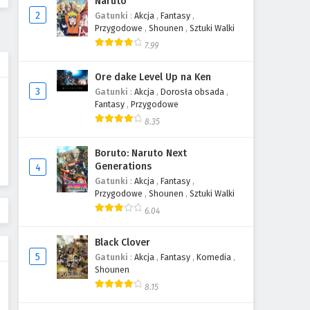
Naruto
2
Gatunki
:
Akcja
,
Fantasy
,
Przygodowe
,
Shounen
,
Sztuki Walki
7.99
Ore dake Level Up na Ken
3
Gatunki
:
Akcja
,
Dorosła obsada
,
Fantasy
,
Przygodowe
8.35
Boruto: Naruto Next
Generations
4
Gatunki
:
Akcja
,
Fantasy
,
Przygodowe
,
Shounen
,
Sztuki Walki
6.04
Black Clover
5
Gatunki
:
Akcja
,
Fantasy
,
Komedia
,
Shounen
8.15