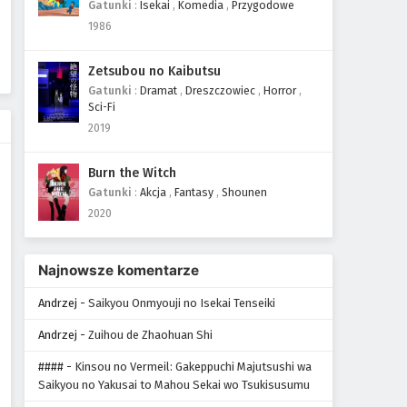
Gatunki
:
Isekai
,
Komedia
,
Przygodowe
1986
Zetsubou no Kaibutsu
Gatunki
:
Dramat
,
Dreszczowiec
,
Horror
,
Sci-Fi
2019
Burn the Witch
Gatunki
:
Akcja
,
Fantasy
,
Shounen
2020
Najnowsze komentarze
Andrzej
-
Saikyou Onmyouji no Isekai Tenseiki
Andrzej
-
Zuihou de Zhaohuan Shi
####
-
Kinsou no Vermeil: Gakeppuchi Majutsushi wa
Saikyou no Yakusai to Mahou Sekai wo Tsukisusumu