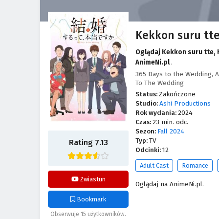
Kekkon suru tt
Oglądaj Kekkon suru tte,
AnimeNi.pl
.
365 Days to the Weddin
To The Wedding
Status:
Zakończone
Studio:
Ashi Productions
Rok wydania:
2024
Czas:
23 min. odc.
Sezon:
Fall 2024
Typ:
TV
Rating 7.13
Odcinki:
12
Adult Cast
Romance
Zwiastun
Oglądaj na AnimeNi.pl.
Bookmark
Obserwuje 15 użytkowników.