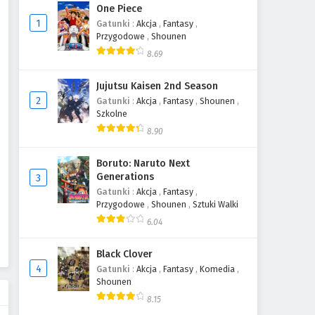
One Piece
1
Gatunki
:
Akcja
,
Fantasy
,
Przygodowe
,
Shounen
8.69
Jujutsu Kaisen 2nd Season
2
Gatunki
:
Akcja
,
Fantasy
,
Shounen
,
Szkolne
8.90
Boruto: Naruto Next
Generations
3
Gatunki
:
Akcja
,
Fantasy
,
Przygodowe
,
Shounen
,
Sztuki Walki
6.04
Black Clover
4
Gatunki
:
Akcja
,
Fantasy
,
Komedia
,
Shounen
8.15