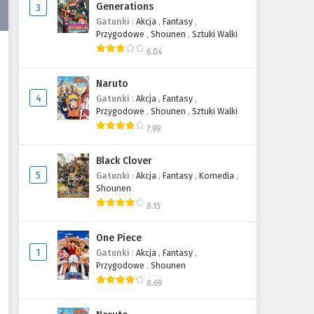
Generations
3
Gatunki
:
Akcja
,
Fantasy
,
Przygodowe
,
Shounen
,
Sztuki Walki
6.04
Naruto
4
Gatunki
:
Akcja
,
Fantasy
,
Przygodowe
,
Shounen
,
Sztuki Walki
7.99
Black Clover
5
Gatunki
:
Akcja
,
Fantasy
,
Komedia
,
Shounen
8.15
One Piece
1
Gatunki
:
Akcja
,
Fantasy
,
Przygodowe
,
Shounen
8.69