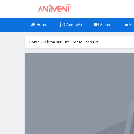
Home
O AnimeNi
Anime
His
Home
›
Kekkon suru tte, Hontou desu ka