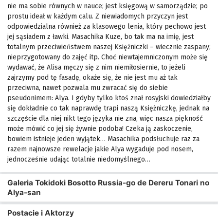
nie ma sobie równych w nauce; jest księgową w samorządzie; po
prostu ideał w każdym calu. Z niewiadomych przyczyn jest
odpowiedzialna również za klasowego lenia, który pechowo jest
jej sąsiadem z ławki. Masachika Kuze, bo tak ma na imię, jest
totalnym przeciwieństwem naszej Księżniczki – wiecznie zaspany;
nieprzygotowany do zajęć itp. Choć niewtajemniczonym może się
wydawać, że Alisa męczy się z nim niemiłosiernie, to jeżeli
zajrzymy pod tę fasadę, okaże się, że nie jest mu aż tak
przeciwna, nawet pozwala mu zwracać się do siebie
pseudonimem: Alya. I gdyby tylko ktoś znał rosyjski dowiedziałby
się dokładnie co tak naprawdę trapi naszą Księżniczkę, jednak na
szczęście dla niej nikt tego języka nie zna, więc nasza piękność
może mówić co jej się żywnie podoba! Czeka ją zaskoczenie,
bowiem istnieje jeden wyjątek… Masachika podsłuchuje raz za
razem najnowsze rewelacje jakie Alya wygaduje pod nosem,
jednocześnie udając totalnie niedomyślnego…
Galeria Tokidoki Bosotto Russia-go de Dereru Tonari no
Alya-san
Postacie i Aktorzy