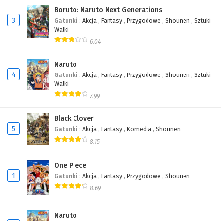
Boruto: Naruto Next Generations
3
Gatunki
:
Akcja
,
Fantasy
,
Przygodowe
,
Shounen
,
Sztuki
Walki
6.04
Naruto
4
Gatunki
:
Akcja
,
Fantasy
,
Przygodowe
,
Shounen
,
Sztuki
Walki
7.99
Black Clover
5
Gatunki
:
Akcja
,
Fantasy
,
Komedia
,
Shounen
8.15
One Piece
1
Gatunki
:
Akcja
,
Fantasy
,
Przygodowe
,
Shounen
8.69
Naruto