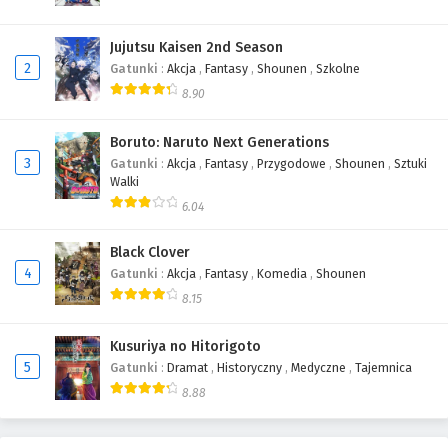
Jujutsu Kaisen 2nd Season
2
Gatunki
:
Akcja
,
Fantasy
,
Shounen
,
Szkolne
8.90
Boruto: Naruto Next Generations
3
Gatunki
:
Akcja
,
Fantasy
,
Przygodowe
,
Shounen
,
Sztuki
Walki
6.04
Black Clover
4
Gatunki
:
Akcja
,
Fantasy
,
Komedia
,
Shounen
8.15
Kusuriya no Hitorigoto
5
Gatunki
:
Dramat
,
Historyczny
,
Medyczne
,
Tajemnica
8.88