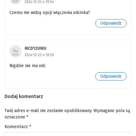
2024-12-22 o 19:54
1
Tokidoki Bosotto Russia-go de Dereru Tonari
Czemu nie widzę opcji włączenia odcinka?
no Alya-san Odcinek 1
Odpowiedz
MCD12UWU
2024-12-22 o 19:59
Nigdzie nie ma odc
Odpowiedz
Dodaj komentarz
Twój adres e-mail nie zostanie opublikowany.
Wymagane pola są
oznaczone
*
Komentarz
*