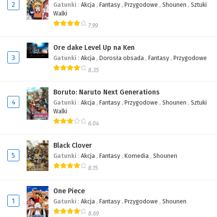
2
Gatunki
:
Akcja
,
Fantasy
,
Przygodowe
,
Shounen
,
Sztuki
Walki
7.99
Ore dake Level Up na Ken
3
Gatunki
:
Akcja
,
Dorosła obsada
,
Fantasy
,
Przygodowe
8.35
Boruto: Naruto Next Generations
4
Gatunki
:
Akcja
,
Fantasy
,
Przygodowe
,
Shounen
,
Sztuki
Walki
6.04
Black Clover
5
Gatunki
:
Akcja
,
Fantasy
,
Komedia
,
Shounen
8.15
One Piece
1
Gatunki
:
Akcja
,
Fantasy
,
Przygodowe
,
Shounen
8.69