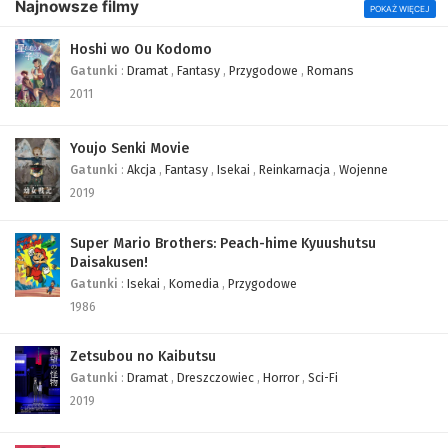
Najnowsze filmy
POKAŻ WIĘCEJ
Hoshi wo Ou Kodomo
Gatunki
:
Dramat
,
Fantasy
,
Przygodowe
,
Romans
2011
Youjo Senki Movie
Gatunki
:
Akcja
,
Fantasy
,
Isekai
,
Reinkarnacja
,
Wojenne
2019
Super Mario Brothers: Peach-hime Kyuushutsu
Daisakusen!
Gatunki
:
Isekai
,
Komedia
,
Przygodowe
1986
Zetsubou no Kaibutsu
Gatunki
:
Dramat
,
Dreszczowiec
,
Horror
,
Sci-Fi
2019