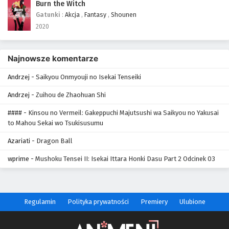
Burn the Witch
Gatunki
:
Akcja
,
Fantasy
,
Shounen
2020
Najnowsze komentarze
Andrzej
-
Saikyou Onmyouji no Isekai Tenseiki
Andrzej
-
Zuihou de Zhaohuan Shi
####
-
Kinsou no Vermeil: Gakeppuchi Majutsushi wa Saikyou no Yakusai
to Mahou Sekai wo Tsukisusumu
Azariati
-
Dragon Ball
wprime
-
Mushoku Tensei II: Isekai Ittara Honki Dasu Part 2 Odcinek 03
Regulamin
Polityka prywatności
Premiery
Ulubione