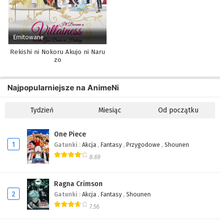
Emitowane
Rekishi ni Nokoru Akujo ni Naru
zo
Najpopularniejsze na AnimeNi
Tydzień
Miesiąc
Od początku
One Piece
1
Gatunki
:
Akcja
,
Fantasy
,
Przygodowe
,
Shounen
8.69
Ragna Crimson
2
Gatunki
:
Akcja
,
Fantasy
,
Shounen
7.56