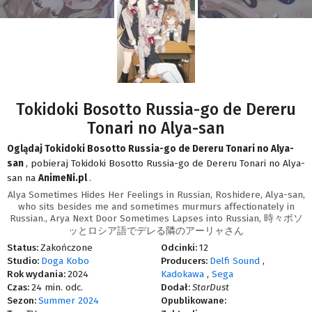
Tokidoki Bosotto Russia-go de Dereru
Tonari no Alya-san
Oglądaj Tokidoki Bosotto Russia-go de Dereru Tonari no Alya-
san
, pobieraj Tokidoki Bosotto Russia-go de Dereru Tonari no Alya-
san na
AnimeNi.pl
.
Alya Sometimes Hides Her Feelings in Russian, Roshidere, Alya-san,
who sits besides me and sometimes murmurs affectionately in
Russian., Arya Next Door Sometimes Lapses into Russian, 時々ボソ
ッとロシア語でデレる隣のアーリャさん
Status:
Zakończone
Odcinki:
12
Studio:
Doga Kobo
Producers:
Delfi Sound
,
Rok wydania:
2024
Kadokawa
,
Sega
Czas:
24 min. odc.
Dodał:
StarDust
Sezon:
Summer 2024
Opublikowane: