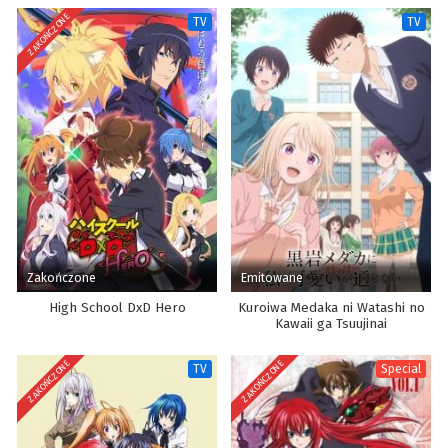
ZAKOŃCZONE
TV
TV
Zakończone
Emitowane
High School DxD Hero
Kuroiwa Medaka ni Watashi no
Kawaii ga Tsuujinai
ZAKOŃCZONE
ZAKOŃCZONE
TV
Special