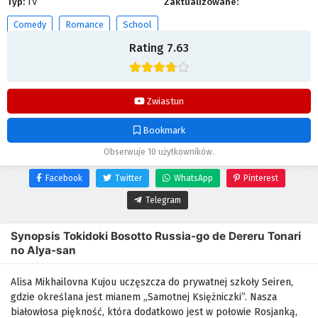
Typ:
TV
Zaktualizowane:
Comedy
Romance
School
Rating 7.63
Oglądaj na AnimeNi.pl.
Zwiastun
Bookmark
Obserwuje 10 użytkowników.
Facebook
Twitter
WhatsApp
Pinterest
Telegram
Synopsis Tokidoki Bosotto Russia-go de Dereru Tonari
no Alya-san
Alisa Mikhailovna Kujou uczęszcza do prywatnej szkoły Seiren,
gdzie określana jest mianem „Samotnej Księżniczki”. Nasza
białowłosa piękność, która dodatkowo jest w połowie Rosjanką,