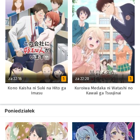
za 22:16
za 22:20
5
5
Kono Kaisha ni Suki na Hito ga
Kuroiwa Medaka ni Watashi no
Imasu
Kawaii ga Tsuujinai
Poniedziałek