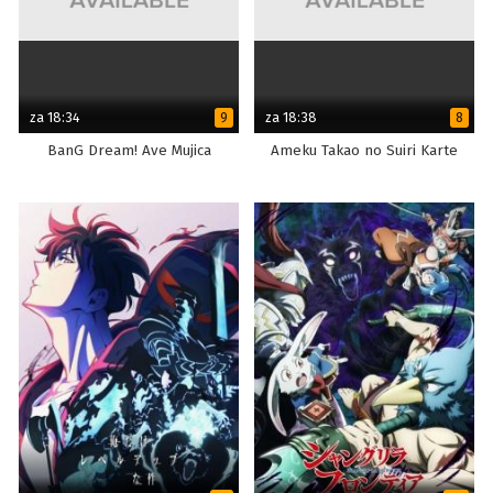
za 18:34
za 18:38
9
8
BanG Dream! Ave Mujica
Ameku Takao no Suiri Karte