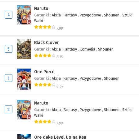
Naruto
4
Gatunki
:
Akcja
,
Fantasy
,
Przygodowe
,
Shounen
,
Sztuki
Walki
7.99
Black Clover
5
Gatunki
:
Akcja
,
Fantasy
,
Komedia
,
Shounen
8.15
One Piece
1
Gatunki
:
Akcja
,
Fantasy
,
Przygodowe
,
Shounen
8.69
Naruto
2
Gatunki
:
Akcja
,
Fantasy
,
Przygodowe
,
Shounen
,
Sztuki
Walki
7.99
Ore dake Level Up na Ken