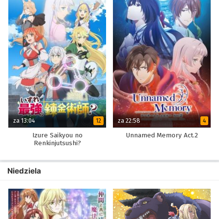
za 13:04
za 22:58
12
4
Izure Saikyou no
Unnamed Memory Act.2
Renkinjutsushi?
Niedziela