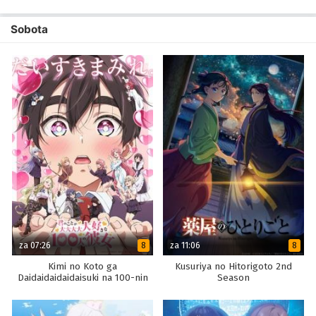
Sobota
za 07:26
za 11:06
8
8
Kimi no Koto ga
Kusuriya no Hitorigoto 2nd
Daidaidaidaidaisuki na 100-nin
Season
no Kanojo 2nd Season