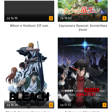
za 14:10
za 16:03
3
2
Nihon e Youkoso Elf-san.
Sayounara Ryuusei, Konnichiwa
Jinsei
za 16:36
za 17:13
4
3