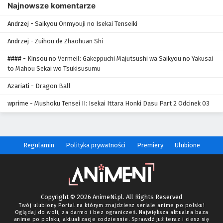
Najnowsze komentarze
Andrzej
-
Saikyou Onmyouji no Isekai Tenseiki
Andrzej
-
Zuihou de Zhaohuan Shi
####
-
Kinsou no Vermeil: Gakeppuchi Majutsushi wa Saikyou no Yakusai
to Mahou Sekai wo Tsukisusumu
Azariati
-
Dragon Ball
wprime
-
Mushoku Tensei II: Isekai Ittara Honki Dasu Part 2 Odcinek 03
Regulamin
Polityka prywatności
Premiery
Ulubione
Copyright © 2026 AnimeNi.pl. All Rights Reserved
Twój ulubiony Portal na którym znajdziesz seriale anime po polsku!
Oglądaj do woli, za darmo i bez ograniczeń. Największa aktualna baza
anime po polsku, aktualizacje codziennie. Sprawdź już teraz i ciesz się