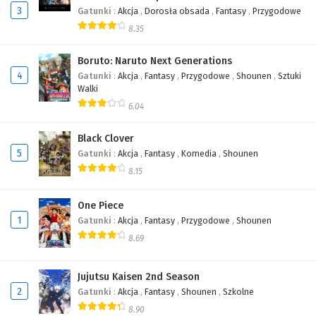
3
Gatunki
:
Akcja
,
Dorosła obsada
,
Fantasy
,
Przygodowe
8.35
Boruto: Naruto Next Generations
4
Gatunki
:
Akcja
,
Fantasy
,
Przygodowe
,
Shounen
,
Sztuki
Walki
6.04
Black Clover
5
Gatunki
:
Akcja
,
Fantasy
,
Komedia
,
Shounen
8.15
One Piece
1
Gatunki
:
Akcja
,
Fantasy
,
Przygodowe
,
Shounen
8.69
Jujutsu Kaisen 2nd Season
2
Gatunki
:
Akcja
,
Fantasy
,
Shounen
,
Szkolne
8.90