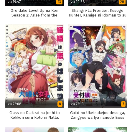
za 19:47
za 20:38
13
20
Ore dake Level Up na Ken
Shangri-La Frontier: Kusoge
Season 2: Arise from the
Hunter, Kamige ni Idoman to su
Shadow
2nd Season
za 22:08
za 22:13
8
7
Class no Daikirai na Joshi to
Guild no Uketsukejou desu ga,
Kekkon suru Koto ni Natta.
Zangyou wa Iya nanode Boss
wo Solo Toubatsu Shiyou to
Omoimasu