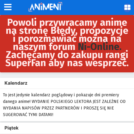
Powoli przywracamy anime
na stronę Błędy, propozycje
i porozmawiać można na
naszym forum
Ni-Online.
Zachęcamy do zakupu rangi
SuperFan aby nas wesprzeć.
Kalendarz
To jest jedynie kalendarz poglądowy i pokazuje dni premiery
danego anime! WYDANIE POLSKIEGO LEKTORA JEST ZALEŻNE OD
WYDANIA NAPISÓW PRZEZ PARTNERÓW I PROSZĘ SIĘ NIE
SUGEROWAĆ TYMI DATAMI!
Piątek