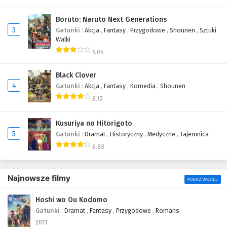
Boruto: Naruto Next Generations
3
Gatunki
:
Akcja
,
Fantasy
,
Przygodowe
,
Shounen
,
Sztuki
Walki
6.04
Black Clover
4
Gatunki
:
Akcja
,
Fantasy
,
Komedia
,
Shounen
8.15
Kusuriya no Hitorigoto
5
Gatunki
:
Dramat
,
Historyczny
,
Medyczne
,
Tajemnica
8.88
Najnowsze filmy
POKAŻ WIĘCEJ
Hoshi wo Ou Kodomo
Gatunki
:
Dramat
,
Fantasy
,
Przygodowe
,
Romans
2011