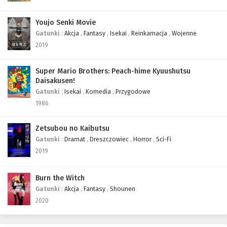
Youjo Senki Movie
Gatunki
:
Akcja
,
Fantasy
,
Isekai
,
Reinkarnacja
,
Wojenne
2019
Super Mario Brothers: Peach-hime Kyuushutsu
Daisakusen!
Gatunki
:
Isekai
,
Komedia
,
Przygodowe
1986
Zetsubou no Kaibutsu
Gatunki
:
Dramat
,
Dreszczowiec
,
Horror
,
Sci-Fi
2019
Burn the Witch
Gatunki
:
Akcja
,
Fantasy
,
Shounen
2020