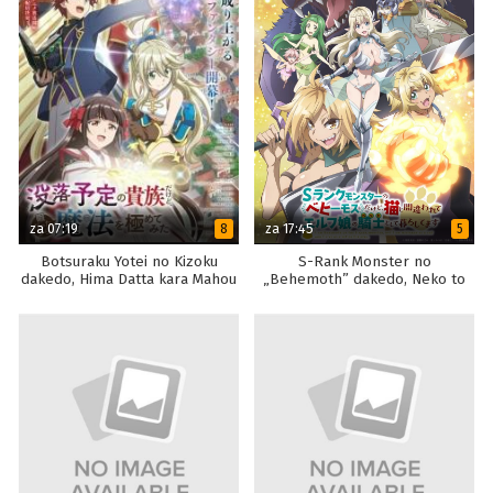
za 07:19
za 17:45
8
5
Botsuraku Yotei no Kizoku
S-Rank Monster no
dakedo, Hima Datta kara Mahou
„Behemoth” dakedo, Neko to
wo Kiwametemita
Machigawarete Elf Musume no
Pet toshite Kurashitemasu