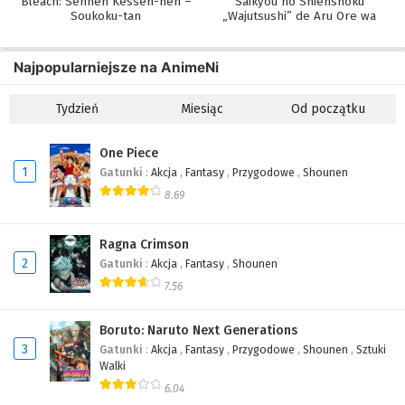
Bleach: Sennen Kessen-hen –
Saikyou no Shienshoku
Soukoku-tan
„Wajutsushi” de Aru Ore wa
Sekai Saikyou Clan wo
Shitagaeru
Najpopularniejsze na AnimeNi
Tydzień
Miesiąc
Od początku
One Piece
1
Gatunki
:
Akcja
,
Fantasy
,
Przygodowe
,
Shounen
8.69
Ragna Crimson
2
Gatunki
:
Akcja
,
Fantasy
,
Shounen
7.56
Boruto: Naruto Next Generations
3
Gatunki
:
Akcja
,
Fantasy
,
Przygodowe
,
Shounen
,
Sztuki
Walki
6.04