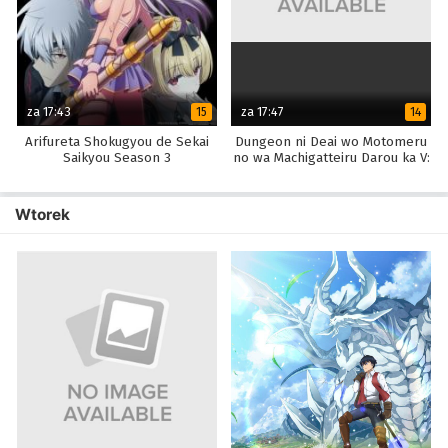
za 17:43
za 17:47
15
14
Arifureta Shokugyou de Sekai
Dungeon ni Deai wo Motomeru
Saikyou Season 3
no wa Machigatteiru Darou ka V:
Houjou no Megami-hen
Wtorek