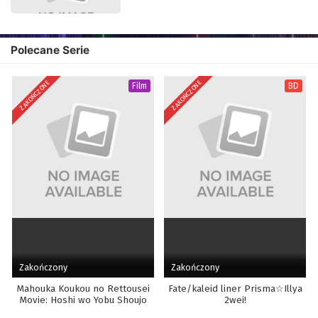
Polecane Serie
ZAKOŃCZONE
ZAKOŃCZONE
Film
BD
Zakończony
Zakończony
Mahouka Koukou no Rettousei
Fate/kaleid liner Prisma☆Illya
Movie: Hoshi wo Yobu Shoujo
2wei!