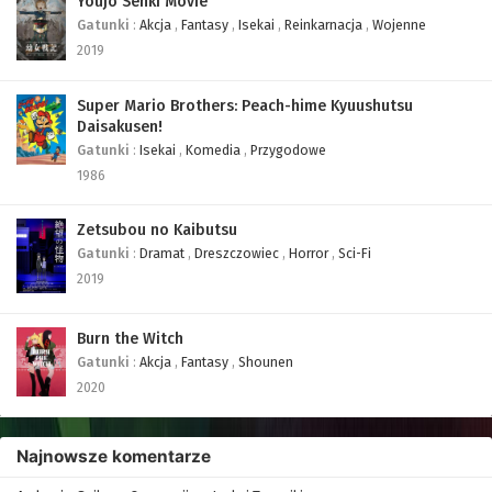
Youjo Senki Movie
Gatunki
:
Akcja
,
Fantasy
,
Isekai
,
Reinkarnacja
,
Wojenne
2019
Super Mario Brothers: Peach-hime Kyuushutsu
Daisakusen!
Gatunki
:
Isekai
,
Komedia
,
Przygodowe
1986
Zetsubou no Kaibutsu
Gatunki
:
Dramat
,
Dreszczowiec
,
Horror
,
Sci-Fi
2019
Burn the Witch
Gatunki
:
Akcja
,
Fantasy
,
Shounen
2020
Najnowsze komentarze