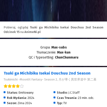
Pobieraj, oglądaj
Tsuki ga Michibiku Isekai Douchuu 2nd Season
Odcinek 15
na
AnimeNi.pl
Grupa:
Max-subs
Tłumaczenie:
Max-kun
QC i Typesetting:
ChunChunmaru
Tsuki ga Michibiku Isekai Douchuu 2nd Season
Tsukimichi -Moonlit Fantasy- Season 2, 月が導く異世界道中 第二幕
Status:
Emitowany
Studio:
J.C.Staff
Rok Wydania:
2024
Czas Trwania:
23 min. odc.
Sezon:
Zima 2024
Typ:
TV