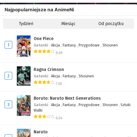
Najpopularniejsze na AnimeNi
Tydzień
Miesiąc
Od początku
One Piece
1
Gatunki
:
Akcja
,
Fantasy
,
Przygodowe
,
Shounen
8.69
Ragna Crimson
2
Gatunki
:
Akcja
,
Fantasy
,
Shounen
7.56
Boruto: Naruto Next Generations
3
Gatunki
:
Akcja
,
Fantasy
,
Przygodowe
,
Shounen
,
Sztuki
Walki
6.04
Naruto