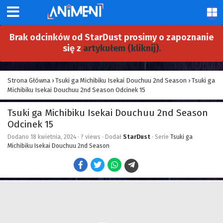
Brak odcinków od StarDust prosimy o zapoznanie
się z
artykułem (kliknij).
Strona Główna
›
Tsuki ga Michibiku Isekai Douchuu 2nd Season
›
Tsuki ga
Michibiku Isekai Douchuu 2nd Season Odcinek 15
Tsuki ga Michibiku Isekai Douchuu 2nd Season
Odcinek 15
Dodano
18 kwietnia, 2024
·
? views
· Dodał
StarDust
· Serie
Tsuki ga
Michibiku Isekai Douchuu 2nd Season