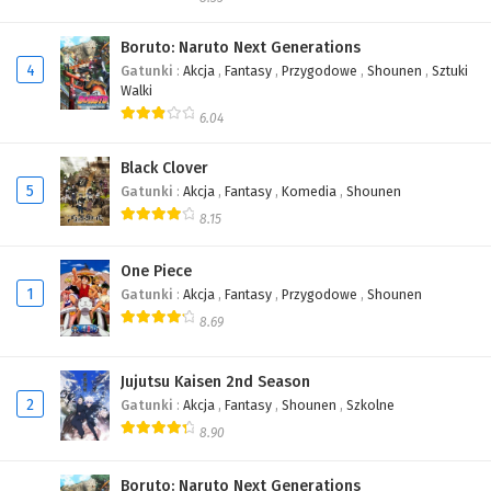
Boruto: Naruto Next Generations
4
Gatunki
:
Akcja
,
Fantasy
,
Przygodowe
,
Shounen
,
Sztuki
Walki
6.04
Black Clover
5
Gatunki
:
Akcja
,
Fantasy
,
Komedia
,
Shounen
8.15
One Piece
1
Gatunki
:
Akcja
,
Fantasy
,
Przygodowe
,
Shounen
8.69
Jujutsu Kaisen 2nd Season
2
Gatunki
:
Akcja
,
Fantasy
,
Shounen
,
Szkolne
8.90
Boruto: Naruto Next Generations