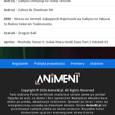
Andrzej
-
Saikyou Onmyouji no Isekai Tenseiki
Andrzej
-
Zuihou de Zhaohuan Shi
####
-
Kinsou no Vermeil: Gakeppuchi Majutsushi wa Saikyou no Yakusai
to Mahou Sekai wo Tsukisusumu
Azariati
-
Dragon Ball
wprime
-
Mushoku Tensei II: Isekai Ittara Honki Dasu Part 2 Odcinek 03
Regulamin
Polityka prywatności
Premiery
Ulubione
Copyright © 2026 AnimeNi.pl. All Rights Reserved
Twój ulubiony Portal na którym znajdziesz seriale anime po polsku!
Oglądaj do woli, za darmo i bez ograniczeń. Największa aktualna baza
anime po polsku, aktualizacje codziennie. Sprawdź już teraz i ciesz się
nieograniczoną rozrywką na dowolnym ekranie. Strona
AnimeNi.pl
nie
przechowuje żadnych plików na swoim serwerze. Wszystkie treści
dostarczone są przez niepowiązane strony trzecie.