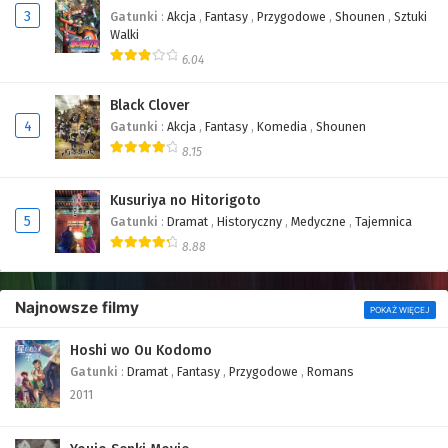
3
Gatunki
:
Akcja
,
Fantasy
,
Przygodowe
,
Shounen
,
Sztuki
Walki
6.04
Black Clover
4
Gatunki
:
Akcja
,
Fantasy
,
Komedia
,
Shounen
8.15
Kusuriya no Hitorigoto
5
Gatunki
:
Dramat
,
Historyczny
,
Medyczne
,
Tajemnica
8.88
Najnowsze filmy
POKAŻ WIĘCEJ
Hoshi wo Ou Kodomo
Gatunki
:
Dramat
,
Fantasy
,
Przygodowe
,
Romans
2011