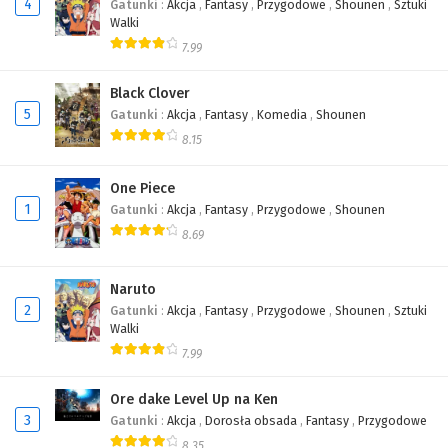
4
Gatunki
:
Akcja
,
Fantasy
,
Przygodowe
,
Shounen
,
Sztuki
Walki
7.99
Black Clover
5
Gatunki
:
Akcja
,
Fantasy
,
Komedia
,
Shounen
8.15
One Piece
1
Gatunki
:
Akcja
,
Fantasy
,
Przygodowe
,
Shounen
8.69
Naruto
2
Gatunki
:
Akcja
,
Fantasy
,
Przygodowe
,
Shounen
,
Sztuki
Walki
7.99
Ore dake Level Up na Ken
3
Gatunki
:
Akcja
,
Dorosła obsada
,
Fantasy
,
Przygodowe
8.35