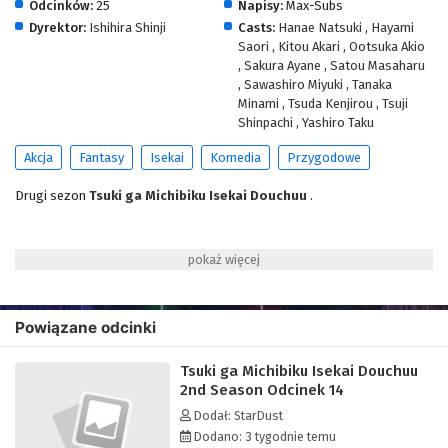
Odcinków:
25
Napisy:
Max-Subs
Dyrektor:
Ishihira Shinji
Casts:
Hanae Natsuki
,
Hayami
Saori
,
Kitou Akari
,
Ootsuka Akio
,
Sakura Ayane
,
Satou Masaharu
,
Sawashiro Miyuki
,
Tanaka
Minami
,
Tsuda Kenjirou
,
Tsuji
Shinpachi
,
Yashiro Taku
Akcja
Fantasy
Isekai
Komedia
Przygodowe
Drugi sezon
Tsuki ga Michibiku Isekai Douchuu
.
Powiązane odcinki
Tsuki ga Michibiku Isekai Douchuu
2nd Season Odcinek 14
Dodał: StarDust
Dodano: 3 tygodnie temu