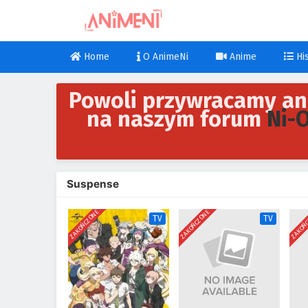
Home
O AnimeNi
Anime
His
Powoli przywracamy an
na naszym forum
Ni-
Suspense
ZAKOŃCZONE
ZAKOŃCZONE
ZAKOŃ
TV
TV