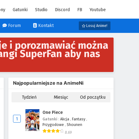
ony
Gatunki
Studio
Discord
FB
Youtube
Forum
Kontakt
Losuj Anime!
je i porozmawiać można
angi SuperFan aby nas
Najpopularniejsze na AnimeNi
Tydzień
Miesiąc
Od początku
One Piece
1
Gatunki
:
Akcja
,
Fantasy
,
Przygodowe
,
Shounen
8.69