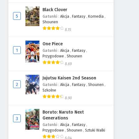
Black Clover
5
Gatunki
:
Akcja
,
Fantasy
,
Komedia
,
Shounen
8.15
One Piece
1
Gatunki
:
Akcja
,
Fantasy
,
Przygodowe
,
Shounen
8.69
Jujutsu Kaisen 2nd Season
2
Gatunki
:
Akcja
,
Fantasy
,
Shounen
,
Szkolne
8.90
Boruto: Naruto Next
Generations
3
Gatunki
:
Akcja
,
Fantasy
,
Przygodowe
,
Shounen
,
Sztuki Walki
6.04