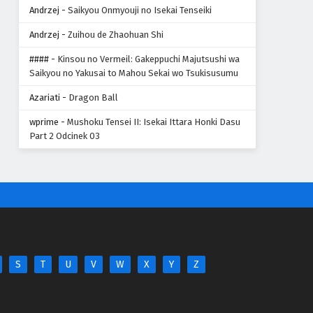
Andrzej
-
Saikyou Onmyouji no Isekai Tenseiki
Andrzej
-
Zuihou de Zhaohuan Shi
####
-
Kinsou no Vermeil: Gakeppuchi Majutsushi wa
Saikyou no Yakusai to Mahou Sekai wo Tsukisusumu
Azariati
-
Dragon Ball
wprime
-
Mushoku Tensei II: Isekai Ittara Honki Dasu
Part 2 Odcinek 03
S
T
U
V
W
X
Y
Z