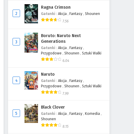
Ragna Crimson
2
Gatunki
:
Akcja
,
Fantasy
,
Shounen
7.56
Boruto: Naruto Next
Generations
3
Gatunki
:
Akcja
,
Fantasy
,
Przygodowe
,
Shounen
,
Sztuki Walki
6.04
Naruto
4
Gatunki
:
Akcja
,
Fantasy
,
Przygodowe
,
Shounen
,
Sztuki Walki
7.99
Black Clover
5
Gatunki
:
Akcja
,
Fantasy
,
Komedia
,
Shounen
8.15