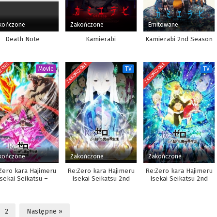
kończone
Zakończone
Emitowane
Death Note
Kamierabi
Kamierabi 2nd Season
CZONE
ZAKOŃCZONE
ZAKOŃCZONE
Movie
TV
TV
kończone
Zakończone
Zakończone
Zero kara Hajimeru
Re:Zero kara Hajimeru
Re:Zero kara Hajimeru
Isekai Seikatsu –
Isekai Seikatsu 2nd
Isekai Seikatsu 2nd
ouketsu no Kizuna
Season
Season Part 2
2
Następne »