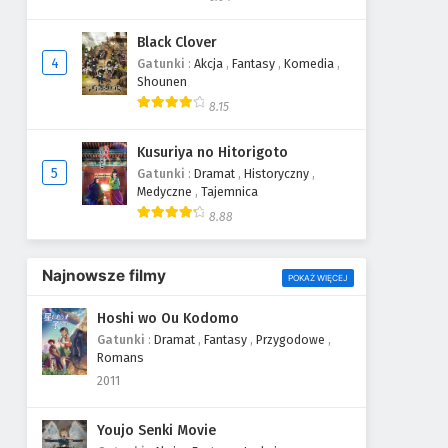
Black Clover
4
Gatunki
:
Akcja
,
Fantasy
,
Komedia
,
Shounen
8.15
Kusuriya no Hitorigoto
5
Gatunki
:
Dramat
,
Historyczny
,
Medyczne
,
Tajemnica
8.88
Najnowsze filmy
POKAŻ WIĘCEJ
Hoshi wo Ou Kodomo
Gatunki
:
Dramat
,
Fantasy
,
Przygodowe
,
Romans
2011
Youjo Senki Movie