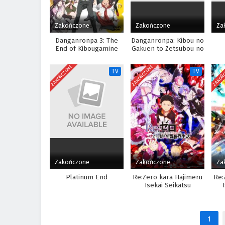
Zakończone
Zakończone
Za
Danganronpa 3: The
Danganronpa: Kibou no
End of Kibougamine
Gakuen to Zetsubou no
Gakuen – Kibou-hen
Koukousei The
Animation
ZAKOŃCZONE
ZAKOŃCZONE
ZAKOŃ
TV
TV
Zakończone
Zakończone
Za
Platinum End
Re:Zero kara Hajimeru
Re:
Isekai Seikatsu
Hy
1