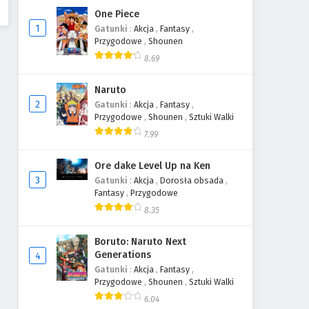
One Piece
1
Gatunki
:
Akcja
,
Fantasy
,
Przygodowe
,
Shounen
8.69
Naruto
2
Gatunki
:
Akcja
,
Fantasy
,
Przygodowe
,
Shounen
,
Sztuki Walki
7.99
Ore dake Level Up na Ken
3
Gatunki
:
Akcja
,
Dorosła obsada
,
Fantasy
,
Przygodowe
8.35
Boruto: Naruto Next
Generations
4
Gatunki
:
Akcja
,
Fantasy
,
Przygodowe
,
Shounen
,
Sztuki Walki
6.04