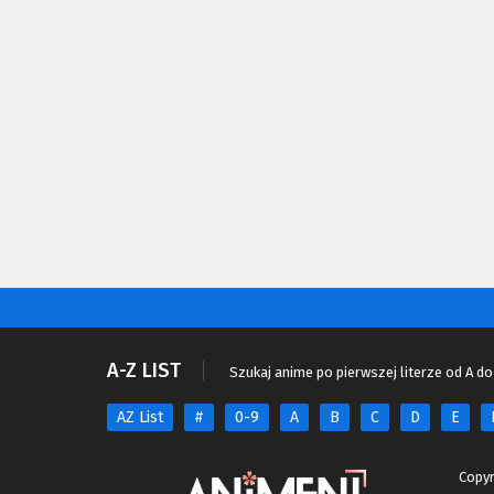
A-Z LIST
Szukaj anime po pierwszej literze od A do
AZ List
#
0-9
A
B
C
D
E
Copyr