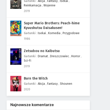
Gatunki
:
Akcja
,
Fantasy
,
Isekai
,
Reinkarnacja
,
Wojenne
2019
Super Mario Brothers: Peach-hime
Kyuushutsu Daisakusen!
Gatunki
:
Isekai
,
Komedia
,
Przygodowe
1986
Zetsubou no Kaibutsu
Gatunki
:
Dramat
,
Dreszczowiec
,
Horror
,
Sci-Fi
2019
Burn the Witch
Gatunki
:
Akcja
,
Fantasy
,
Shounen
2020
Najnowsze komentarze