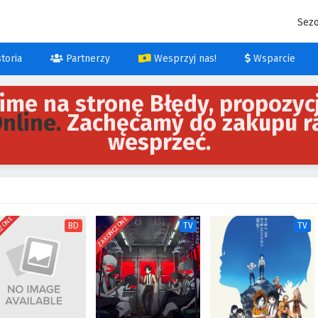
Sez
toria
Partnerzy
Wesprzyj nas!
Wsparcie
ime na stronę Błędy, propozyc
Online.
Zachęcamy do zakupu r
wesprzeć.
CZONE
ZAKOŃCZONE
BD
TV
TV