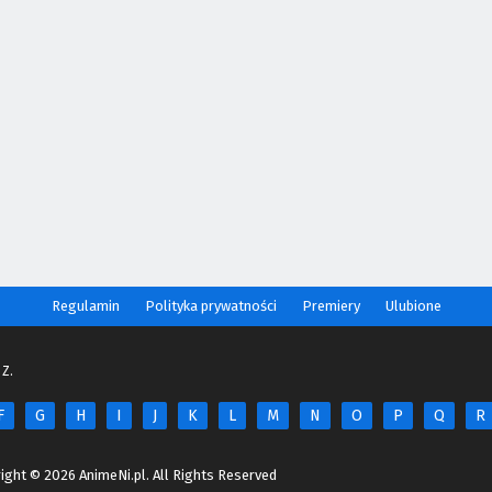
Regulamin
Polityka prywatności
Premiery
Ulubione
 Z.
F
G
H
I
J
K
L
M
N
O
P
Q
R
ight © 2026 AnimeNi.pl. All Rights Reserved