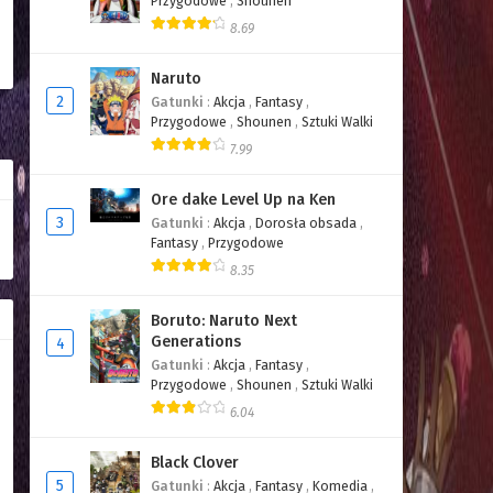
Przygodowe
,
Shounen
8.69
Naruto
2
Gatunki
:
Akcja
,
Fantasy
,
Przygodowe
,
Shounen
,
Sztuki Walki
7.99
Ore dake Level Up na Ken
3
Gatunki
:
Akcja
,
Dorosła obsada
,
Fantasy
,
Przygodowe
8.35
Boruto: Naruto Next
Generations
4
Gatunki
:
Akcja
,
Fantasy
,
Przygodowe
,
Shounen
,
Sztuki Walki
6.04
Black Clover
5
Gatunki
:
Akcja
,
Fantasy
,
Komedia
,