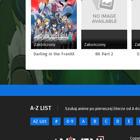
Zakończony
Zakończony
Za
Darling in the FranXX
86 Part 2
S
A-Z LIST
Szukaj anime po pierwszej literze od A do
AZ List
#
0-9
A
B
C
D
E
Copyr