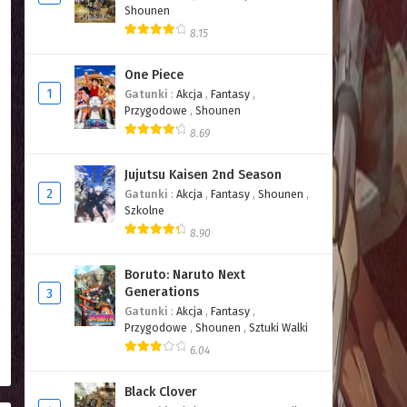
Shounen
8.15
One Piece
1
Gatunki
:
Akcja
,
Fantasy
,
Przygodowe
,
Shounen
8.69
Jujutsu Kaisen 2nd Season
2
Gatunki
:
Akcja
,
Fantasy
,
Shounen
,
Szkolne
8.90
Boruto: Naruto Next
Generations
3
Gatunki
:
Akcja
,
Fantasy
,
Przygodowe
,
Shounen
,
Sztuki Walki
6.04
Black Clover