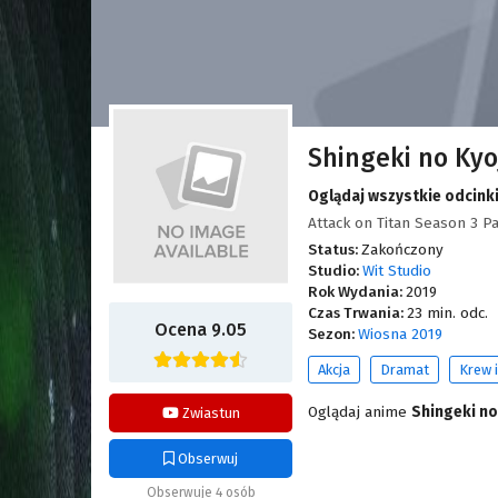
Shingeki no Kyo
Oglądaj wszystkie odcinki
Attack on Titan Season 3
Status:
Zakończony
Studio:
Wit Studio
Rok Wydania:
2019
Czas Trwania:
23 min. odc.
Ocena 9.05
Sezon:
Wiosna 2019
Akcja
Dramat
Krew i
Oglądaj anime
Shingeki no
Zwiastun
Obserwuj
Obserwuje 4 osób