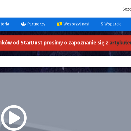
Sez
toria
Partnerzy
Wesprzyj nas!
Wsparcie
nków od StarDust prosimy o zapoznanie się z
artykułem