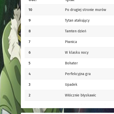
10
Po drugiej stronie murów
9
Tytan atakujący
8
Tamten dzień
7
Piwnica
6
W klasku nocy
5
Bohater
4
Perfekcyjna gra
3
Upadek
2
Włócznie błyskawic
1
Miasto, w którym wszystko się