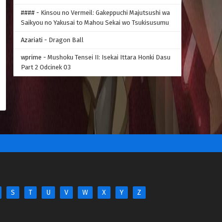
####
-
Kinsou no Vermeil: Gakeppuchi Majutsushi wa
Saikyou no Yakusai to Mahou Sekai wo Tsukisusumu
Azariati
-
Dragon Ball
wprime
-
Mushoku Tensei II: Isekai Ittara Honki Dasu
Part 2 Odcinek 03
S
T
U
V
W
X
Y
Z