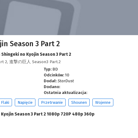
jin Season 3 Part 2
 Shingeki no Kyojin Season 3 Part 2
 Part 2, 進撃の巨人 Season3 Part.2
Typ:
BD
Odcinków:
10
Dodał:
StarDust
Dodano:
Ostatnia aktualizacja:
 Flaki
Napięcie
Przetrwanie
Shounen
Wojenne
 Kyojin Season 3 Part 2 1080p 720P 480p 360p