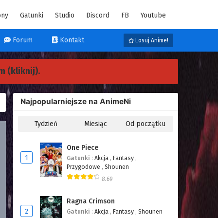
ony
Gatunki
Studio
Discord
FB
Youtube
Forum
Kontakt
Losuj Anime!
 (kliknij).
Najpopularniejsze na AnimeNi
Tydzień
Miesiąc
Od początku
One Piece
1
Gatunki
:
Akcja
,
Fantasy
,
Przygodowe
,
Shounen
8.69
Ragna Crimson
2
Gatunki
:
Akcja
,
Fantasy
,
Shounen