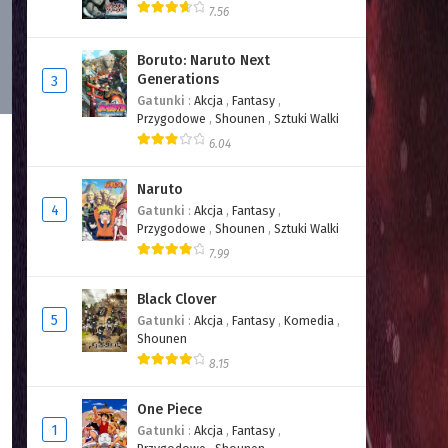
7.56
Boruto: Naruto Next
Generations
3
Gatunki
:
Akcja
,
Fantasy
,
Przygodowe
,
Shounen
,
Sztuki Walki
6.04
Naruto
4
Gatunki
:
Akcja
,
Fantasy
,
Przygodowe
,
Shounen
,
Sztuki Walki
7.99
Black Clover
5
Gatunki
:
Akcja
,
Fantasy
,
Komedia
,
Shounen
8.15
One Piece
1
Gatunki
:
Akcja
,
Fantasy
,