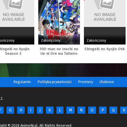
kończony
Zakończony
Zakończony
hingeki no Kyojin
100-man no Inochi no
Shingeki no Kyojin OVA
Season 3
Ue ni Ore wa Tatteiru
Regulamin
Polityka prywatności
Premiery
Ulubione
 Z.
F
G
H
I
J
K
L
M
N
O
P
Q
R
ight © 2026 AnimeNi.pl. All Rights Reserved