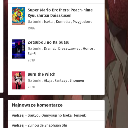
Super Mario Brothers: Peach-hime
Kyuushutsu Daisakusen!
Gatunki
:
Isekai
,
Komedia
,
Przygodowe
1986
Zetsubou no Kaibutsu
Gatunki
:
Dramat
,
Dreszczowiec
,
Horror
,
Sci-Fi
2019
Burn the Witch
Gatunki
:
Akcja
,
Fantasy
,
Shounen
2020
Najnowsze komentarze
Andrzej
-
Saikyou Onmyouji no Isekai Tenseiki
Andrzej
-
Zuihou de Zhaohuan Shi