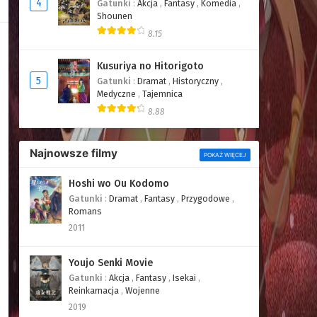
4
Gatunki
:
Akcja
,
Fantasy
,
Komedia
,
Shounen
8.15
Kusuriya no Hitorigoto
5
Gatunki
:
Dramat
,
Historyczny
,
Medyczne
,
Tajemnica
8.88
Najnowsze filmy
POKAŻ WIĘCEJ
Hoshi wo Ou Kodomo
Gatunki
:
Dramat
,
Fantasy
,
Przygodowe
,
Romans
2011
Youjo Senki Movie
Gatunki
:
Akcja
,
Fantasy
,
Isekai
,
Reinkarnacja
,
Wojenne
2019