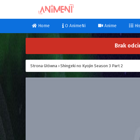
Home
O AnimeNi
Anime
His
Brak odci
Strona Główna
›
Shingeki no Kyojin Season 3 Part 2