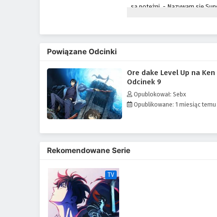
są potężni. - Nazywam się Sung
położonych lochach, "Najsł
zarobiłem wymagane pieniądze,
ukrytego lochu z najtrudnie
otrzymałem dziwną moc: dziennik
Powiązane Odcinki
ja wiem! Gdybym trenował zgod
Zmieniłby
Ore dake Level Up na Ken
Odcinek 9
Opublokował: Sebx
Opublikowane: 1 miesiąc temu
Rekomendowane Serie
TV