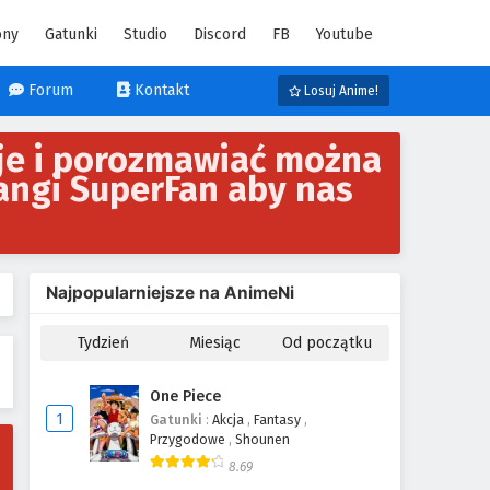
ony
Gatunki
Studio
Discord
FB
Youtube
Forum
Kontakt
Losuj Anime!
je i porozmawiać można
angi SuperFan aby nas
Najpopularniejsze na AnimeNi
Tydzień
Miesiąc
Od początku
One Piece
1
Gatunki
:
Akcja
,
Fantasy
,
Przygodowe
,
Shounen
8.69