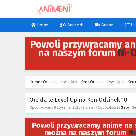
Home
O AnimeNi
Anime
His
Powoli przywracamy an
na naszym forum
Ni-
Home
›
Ore dake Level Up na Ken
›
Ore dake Level Up na Ken 
Ore dake Level Up na Ken Odcinek 10
Opublikowany
8 stycznia, 2025
·
? views
· Opublokował
Sebx
· S
Powoli przywracamy anime na s
można na naszym forum
Ni