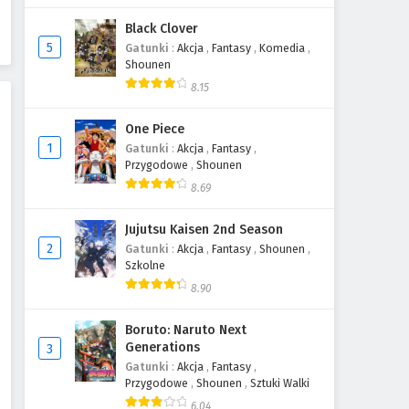
Black Clover
5
Gatunki
:
Akcja
,
Fantasy
,
Komedia
,
Shounen
8.15
One Piece
1
Gatunki
:
Akcja
,
Fantasy
,
Przygodowe
,
Shounen
8.69
Jujutsu Kaisen 2nd Season
2
Gatunki
:
Akcja
,
Fantasy
,
Shounen
,
Szkolne
8.90
Boruto: Naruto Next
Generations
3
Gatunki
:
Akcja
,
Fantasy
,
Przygodowe
,
Shounen
,
Sztuki Walki
6.04