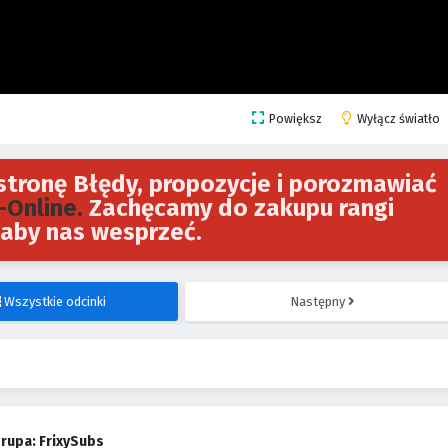
Powiększ
Wyłącz światło
tronę Błędy, propozycje i porozmawiać
-Online.
Zachęcamy do zakupu rangi
aby nas wesprzeć.
Wszystkie odcinki
Następny
rupa: FrixySubs