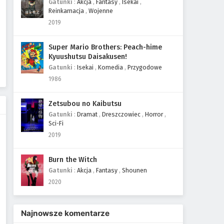
Gatunki
:
Akcja
,
Fantasy
,
Isekai
,
Reinkarnacja
,
Wojenne
2019
Super Mario Brothers: Peach-hime
Kyuushutsu Daisakusen!
Gatunki
:
Isekai
,
Komedia
,
Przygodowe
1986
Zetsubou no Kaibutsu
Gatunki
:
Dramat
,
Dreszczowiec
,
Horror
,
Sci-Fi
2019
Burn the Witch
Gatunki
:
Akcja
,
Fantasy
,
Shounen
2020
Najnowsze komentarze