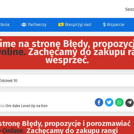
Sez
toria
Partnerzy
Wesprzyj nas!
Wsparcie
ime na stronę Błędy, propozyc
Online.
Zachęcamy do zakupu r
wesprzeć.
Odcinek 10
eria
Ore dake Level Up na Ken
tronę Błędy, propozycje i porozmawiać
-Online.
Zachęcamy do zakupu rangi