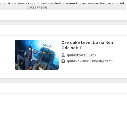
 Jin-Woo, łowca rangi E. Jestem kimś, kto musi zaryzykować życie w najniżej
abszych na świecie". Nie mając żadnych umiejętności do pokazania, ledwo
 walcząc w lochach o niskim poziomie... Przynajmniej dopóki nie znalazłem
jszą przeszkodą w lochu rangi D! W końcu, gdy akceptowałem śmierć, nagle
 misji, który tylko ja mogłem zobaczyć, sekret do wyexpienia, o którym tylko
nie z moimi zadaniami i ściganymi potworami, mój poziom powiększyłby się.
m się z najsłabszego Łowcy do najsilniejszego rangi S!
Ore dake Level Up na Ken
Odcinek 11
Opublokował: Sebx
Opublikowane: 1 miesiąc temu