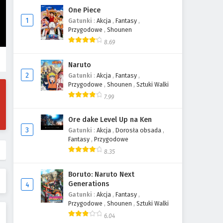
One Piece
1
Gatunki
:
Akcja
,
Fantasy
,
Przygodowe
,
Shounen
8.69
Naruto
2
Gatunki
:
Akcja
,
Fantasy
,
Przygodowe
,
Shounen
,
Sztuki Walki
7.99
Ore dake Level Up na Ken
3
Gatunki
:
Akcja
,
Dorosła obsada
,
Fantasy
,
Przygodowe
8.35
Boruto: Naruto Next
Generations
4
Gatunki
:
Akcja
,
Fantasy
,
Przygodowe
,
Shounen
,
Sztuki Walki
6.04