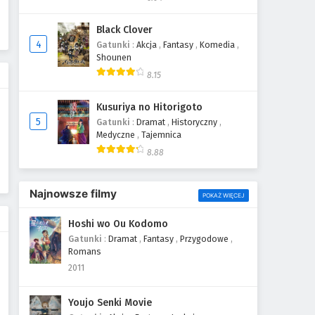
Black Clover
4
Gatunki
:
Akcja
,
Fantasy
,
Komedia
,
Shounen
8.15
Kusuriya no Hitorigoto
5
Gatunki
:
Dramat
,
Historyczny
,
Medyczne
,
Tajemnica
8.88
Najnowsze filmy
POKAŻ WIĘCEJ
Hoshi wo Ou Kodomo
Gatunki
:
Dramat
,
Fantasy
,
Przygodowe
,
Romans
2011
Youjo Senki Movie