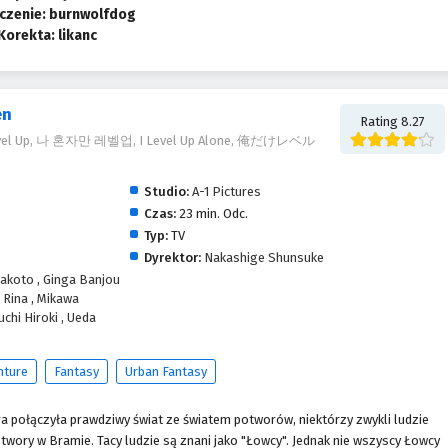
czenie: burnwolfdog
Korekta: likanc
en
Rating 8.27
 Level Up, 나 혼자만 레벨업, I Level Up Alone, 俺だけレベル
Studio:
A-1 Pictures
Czas:
23 min. Odc.
Typ:
TV
Dyrektor:
Nakashige Shunsuke
Makoto
,
Ginga Banjou
 Rina
,
Mikawa
uchi Hiroki
,
Ueda
nture
Fantasy
Urban Fantasy
óra połączyła prawdziwy świat ze światem potworów, niektórzy zwykli ludzie
wory w Bramie. Tacy ludzie są znani jako "Łowcy". Jednak nie wszyscy Łowcy