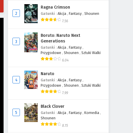
Ragna Crimson
2
Gatunki
:
Akcja
,
Fantasy
,
Shounen
7.56
Boruto: Naruto Next
Generations
3
Gatunki
:
Akcja
,
Fantasy
,
Przygodowe
,
Shounen
,
Sztuki Walki
6.04
Naruto
4
Gatunki
:
Akcja
,
Fantasy
,
Przygodowe
,
Shounen
,
Sztuki Walki
7.99
Black Clover
5
Gatunki
:
Akcja
,
Fantasy
,
Komedia
,
Shounen
8.15