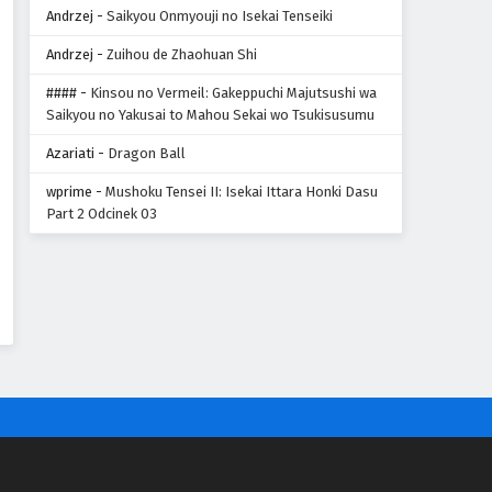
Andrzej
-
Saikyou Onmyouji no Isekai Tenseiki
Andrzej
-
Zuihou de Zhaohuan Shi
####
-
Kinsou no Vermeil: Gakeppuchi Majutsushi wa
Saikyou no Yakusai to Mahou Sekai wo Tsukisusumu
Azariati
-
Dragon Ball
wprime
-
Mushoku Tensei II: Isekai Ittara Honki Dasu
Part 2 Odcinek 03