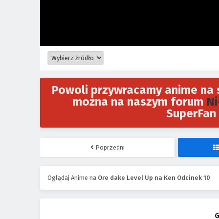
Powoli przywracamy anime na s
można na naszym forum
Ni
SuperFan 
Poprzedni
Oglądaj Anime na
Ore dake Level Up na Ken Odcinek 10
G