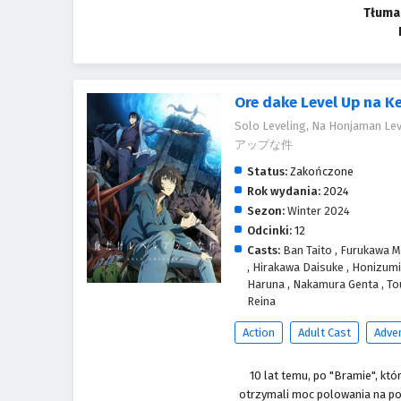
Tłuma
Ore dake Level Up na K
Solo Leveling, Na Honjaman
アップな件
Status:
Zakończone
Rok wydania:
2024
Sezon:
Winter 2024
Odcinki:
12
Casts:
Ban Taito
,
Furukawa 
,
Hirakawa Daisuke
,
Honizumi
Haruna
,
Nakamura Genta
,
To
Reina
Action
Adult Cast
Adve
10 lat temu, po "Bramie", kt
otrzymali moc polowania na pot