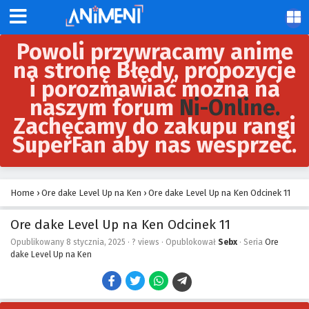
Powoli przywracamy anime
na stronę Błędy, propozycje
i porozmawiać można na
naszym forum
Ni-Online.
Zachęcamy do zakupu rangi
SuperFan aby nas wesprzeć.
Home
›
Ore dake Level Up na Ken
›
Ore dake Level Up na Ken Odcinek 11
Ore dake Level Up na Ken Odcinek 11
Opublikowany
8 stycznia, 2025
·
? views
· Opublokował
Sebx
· Seria
Ore
dake Level Up na Ken