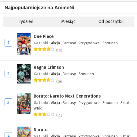
Najpopularniejsze na AnimeNi
Tydzień
Miesiąc
Od początku
One Piece
1
Gatunki
:
Akcja
,
Fantasy
,
Przygodowe
,
Shounen
8.69
Ragna Crimson
2
Gatunki
:
Akcja
,
Fantasy
,
Shounen
7.56
Boruto: Naruto Next Generations
3
Gatunki
:
Akcja
,
Fantasy
,
Przygodowe
,
Shounen
,
Sztuki
Walki
6.04
Naruto
4
Gatunki
:
Akcja
,
Fantasy
,
Przygodowe
,
Shounen
,
Sztuki