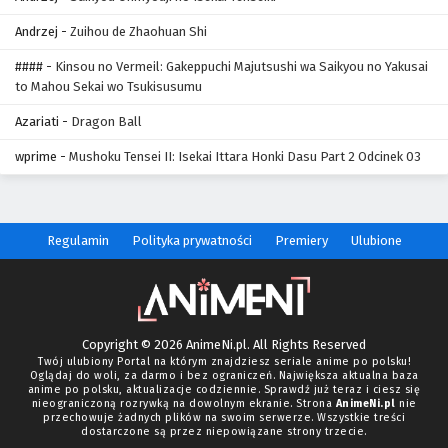
Andrzej
-
Zuihou de Zhaohuan Shi
####
-
Kinsou no Vermeil: Gakeppuchi Majutsushi wa Saikyou no Yakusai
to Mahou Sekai wo Tsukisusumu
Azariati
-
Dragon Ball
wprime
-
Mushoku Tensei II: Isekai Ittara Honki Dasu Part 2 Odcinek 03
Regulamin
Polityka prywatności
Premiery
Ulubione
Copyright © 2026 AnimeNi.pl. All Rights Reserved
Twój ulubiony Portal na którym znajdziesz seriale anime po polsku!
Oglądaj do woli, za darmo i bez ograniczeń. Największa aktualna baza
anime po polsku, aktualizacje codziennie. Sprawdź już teraz i ciesz się
nieograniczoną rozrywką na dowolnym ekranie. Strona
AnimeNi.pl
nie
przechowuje żadnych plików na swoim serwerze. Wszystkie treści
dostarczone są przez niepowiązane strony trzecie.