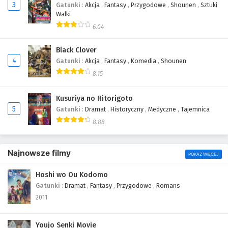
3
Gatunki
:
Akcja
,
Fantasy
,
Przygodowe
,
Shounen
,
Sztuki
Walki
6.04
Black Clover
4
Gatunki
:
Akcja
,
Fantasy
,
Komedia
,
Shounen
8.15
Kusuriya no Hitorigoto
5
Gatunki
:
Dramat
,
Historyczny
,
Medyczne
,
Tajemnica
8.88
Najnowsze filmy
POKAŻ WIĘCEJ
Hoshi wo Ou Kodomo
Gatunki
:
Dramat
,
Fantasy
,
Przygodowe
,
Romans
2011
Youjo Senki Movie