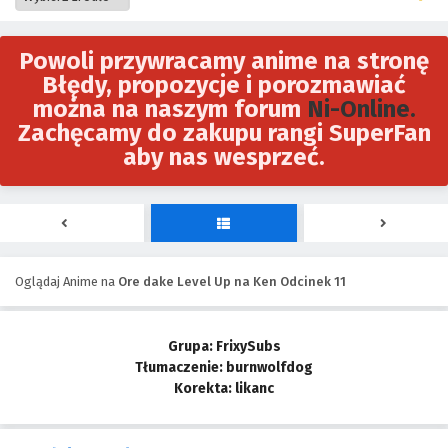
Powoli przywracamy anime na stronę
Błędy, propozycje i porozmawiać
można na naszym forum
Ni-Online.
Zachęcamy do zakupu rangi SuperFan
aby nas wesprzeć.
Oglądaj Anime na
Ore dake Level Up na Ken Odcinek 11
Grupa: FrixySubs
Tłumaczenie: burnwolfdog
Korekta: likanc