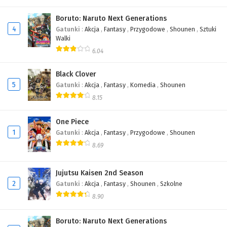
Boruto: Naruto Next Generations
4
Gatunki
:
Akcja
,
Fantasy
,
Przygodowe
,
Shounen
,
Sztuki
Walki
6.04
Black Clover
5
Gatunki
:
Akcja
,
Fantasy
,
Komedia
,
Shounen
8.15
One Piece
1
Gatunki
:
Akcja
,
Fantasy
,
Przygodowe
,
Shounen
8.69
Jujutsu Kaisen 2nd Season
2
Gatunki
:
Akcja
,
Fantasy
,
Shounen
,
Szkolne
8.90
Boruto: Naruto Next Generations