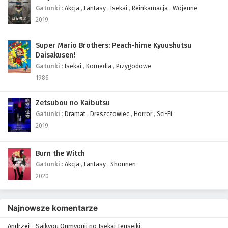
Gatunki
:
Akcja
,
Fantasy
,
Isekai
,
Reinkarnacja
,
Wojenne
2019
Super Mario Brothers: Peach-hime Kyuushutsu
Daisakusen!
Gatunki
:
Isekai
,
Komedia
,
Przygodowe
1986
Zetsubou no Kaibutsu
Gatunki
:
Dramat
,
Dreszczowiec
,
Horror
,
Sci-Fi
2019
Burn the Witch
Gatunki
:
Akcja
,
Fantasy
,
Shounen
2020
Najnowsze komentarze
Andrzej
-
Saikyou Onmyouji no Isekai Tenseiki