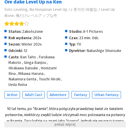
Ore dake Level Up na Ken
Solo Leveling, Na Honjaman Level Up, 나 혼자만 레벨업, I Level Up
Alone, 俺だけレベルアップな件
Status:
Zakończone
Studio:
A-1 Pictures
Rok wydania:
2024
Czas:
23 min. Odc.
Sezon:
Winter 2024
Typ:
TV
Odcinki:
12
Dyrektor:
Nakashige Shunsuke
Casts:
Ban Taito
,
Furukawa
Makoto
,
Ginga Banjou
,
Hirakawa Daisuke
,
Honizumi
Rina
,
Mikawa Haruna
,
Nakamura Genta
,
Touchi Hiroki
,
Ueda Reina
Action
Adult Cast
Adventure
Fantasy
Urban Fantasy
10 lat temu, po "Bramie", która połączyła prawdziwy świat ze światem
potworów, niektórzy zwykli ludzie otrzymali moc polowania na potwory
w Bramie. Tacy ludzie są znani jako "Łowcy". Jednak nie wszyscy Łowcy
są potężni. - Nazywam się Sung Jin-Woo, łowca rangi E. Jestem kimś, kto