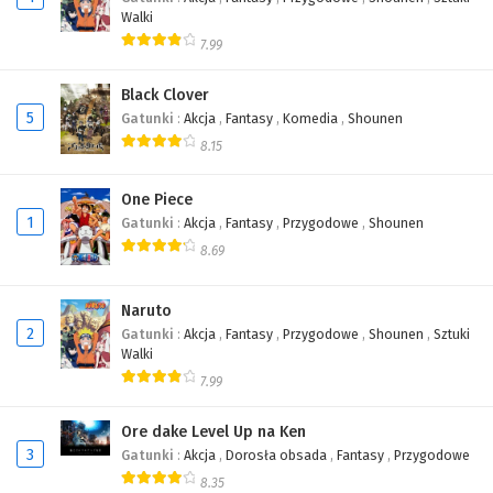
Walki
7.99
Black Clover
5
Gatunki
:
Akcja
,
Fantasy
,
Komedia
,
Shounen
8.15
One Piece
1
Gatunki
:
Akcja
,
Fantasy
,
Przygodowe
,
Shounen
8.69
Naruto
2
Gatunki
:
Akcja
,
Fantasy
,
Przygodowe
,
Shounen
,
Sztuki
Walki
7.99
Ore dake Level Up na Ken
3
Gatunki
:
Akcja
,
Dorosła obsada
,
Fantasy
,
Przygodowe
8.35